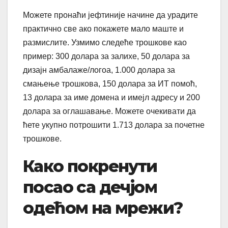
Можете пронаћи јефтиније начине да урадите
практично све ако покажете мало маште и
размислите. Узмимо следеће трошкове као
пример: 300 долара за залихе, 50 долара за
дизајн амбалаже/логоа, 1.000 долара за
смањење трошкова, 150 долара за ИТ помоћ,
13 долара за име домена и имејл адресу и 200
долара за оглашавање. Можете очекивати да
ћете укупно потрошити 1.713 долара за почетне
трошкове.
Како покренути
посао са дечјом
одећом на мрежи?