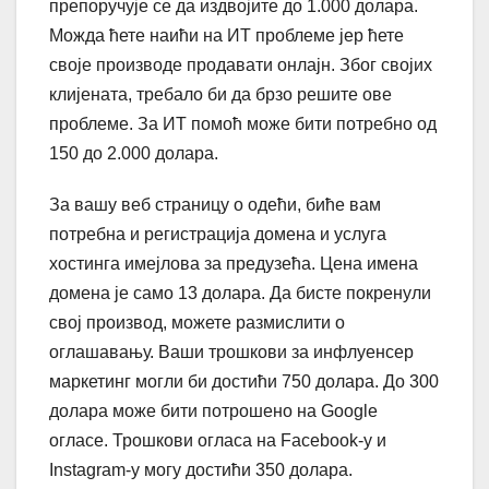
препоручује се да издвојите до 1.000 долара.
Можда ћете наићи на ИТ проблеме јер ћете
своје производе продавати онлајн. Због својих
клијената, требало би да брзо решите ове
проблеме. За ИТ помоћ може бити потребно од
150 до 2.000 долара.
За вашу веб страницу о одећи, биће вам
потребна и регистрација домена и услуга
хостинга имејлова за предузећа. Цена имена
домена је само 13 долара. Да бисте покренули
свој производ, можете размислити о
оглашавању. Ваши трошкови за инфлуенсер
маркетинг могли би достићи 750 долара. До 300
долара може бити потрошено на Google
огласе. Трошкови огласа на Facebook-у и
Instagram-у могу достићи 350 долара.