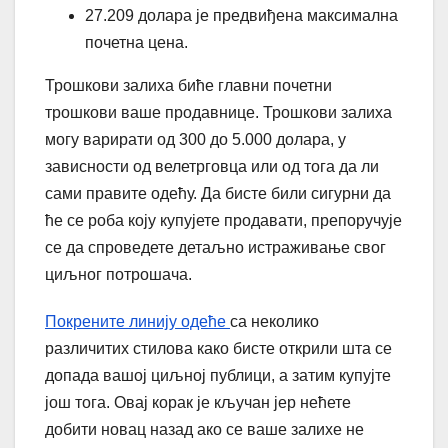
27.209 долара је предвиђена максимална
почетна цена.
Трошкови залиха биће главни почетни
трошкови ваше продавнице. Трошкови залиха
могу варирати од 300 до 5.000 долара, у
зависности од велетрговца или од тога да ли
сами правите одећу. Да бисте били сигурни да
ће се роба коју купујете продавати, препоручује
се да спроведете детаљно истраживање свог
циљног потрошача.
Покрените линију одеће
са неколико
различитих стилова како бисте открили шта се
допада вашој циљној публици, а затим купујте
још тога. Овај корак је кључан јер нећете
добити новац назад ако се ваше залихе не