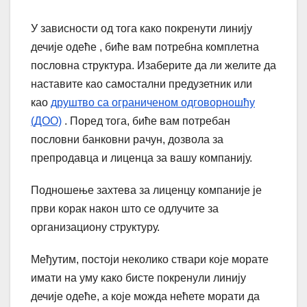
У зависности од тога како покренути линију
дечије одеће , биће вам потребна комплетна
пословна структура. Изаберите да ли желите да
наставите као самостални предузетник или
као
друштво са ограниченом одговорношћу
(ДОО)
. Поред тога, биће вам потребан
пословни банковни рачун, дозвола за
препродавца и лиценца за вашу компанију.
Подношење захтева за лиценцу компаније је
први корак након што се одлучите за
организациону структуру.
Међутим, постоји неколико ствари које морате
имати на уму како бисте покренули линију
дечије одеће, а које можда нећете морати да