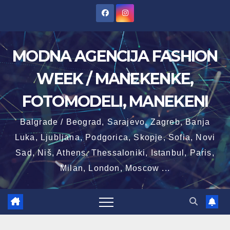
Skip
to
content
MODNA AGENCIJA FASHION
WEEK / MANEKENKE,
FOTOMODELI, MANEKENI
Balgrade / Beograd, Sarajevo, Zagreb, Banja
Luka, Ljubljana, Podgorica, Skopje, Sofia, Novi
Sad, Niš, Athens, Thessaloniki, Istanbul, Paris,
Milan, London, Moscow ...