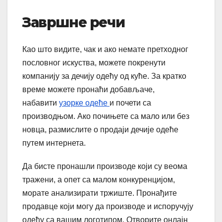
Завршне речи
Као што видите, чак и ако немате претходног
пословног искуства, можете покренути
компанију за дечију одећу од куће. За кратко
време можете пронаћи добављаче,
набавити
узорке одеће
и почети са
производњом. Ако почињете са мало или без
новца, размислите о продаји дечије одеће
путем интернета.
Да бисте пронашли производе који су веома
тражени, а опет са малом конкуренцијом,
морате анализирати тржиште. Пронађите
продавце који могу да производе и испоручују
одећу са вашим логотипом. Отворите онлајн