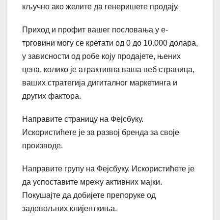
кључно ако желите да генеришете продају.
Приход и профит вашег пословања у е-
трговини могу се кретати од 0 до 10.000 долара,
у зависности од робе коју продајете, њених
цена, колико је атрактивна ваша веб страница,
ваших стратегија дигиталног маркетинга и
других фактора.
Направите страницу на Фејсбуку.
Искористићете је за развој бренда за своје
производе.
Направите групу на Фејсбуку. Искористићете је
да успоставите мрежу активних мајки.
Покушајте да добијете препоруке од
задовољних клијенткиња.