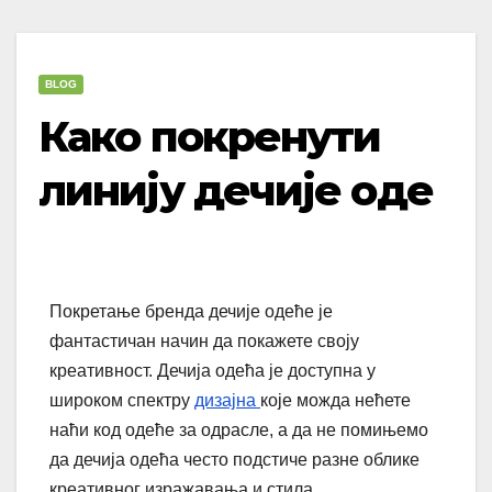
BLOG
Како покренути
линију дечије оде
Покретање бренда дечије одеће је
фантастичан начин да покажете своју
креативност. Дечија одећа је доступна у
широком спектру
дизајна
које можда нећете
наћи код одеће за одрасле, а да не помињемо
да дечија одећа често подстиче разне облике
креативног изражавања и стила.