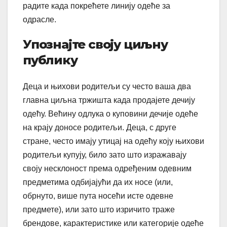
радите када покрећете линију одеће за
одрасле.
Упознајте своју циљну
публику
Деца и њихови родитељи су често ваша два
главна циљна тржишта када продајете дечију
одећу. Већину одлука о куповини дечије одеће
на крају доносе родитељи. Деца, с друге
стране, често имају утицај на одећу коју њихови
родитељи купују, било зато што изражавају
своју несклоност према одређеним одевним
предметима одбијајући да их носе (или,
обрнуто, више пута носећи исте одевне
предмете), или зато што изричито траже
брендове, карактеристике или категорије одеће