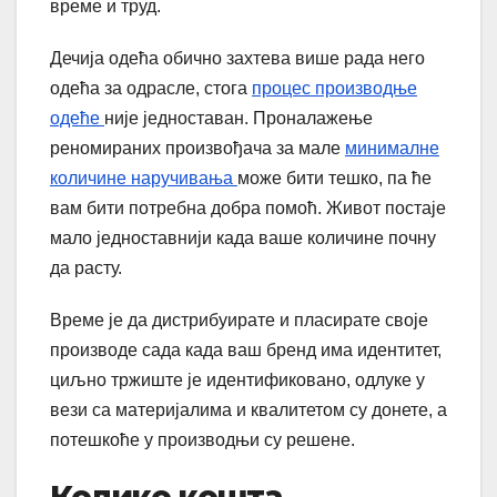
време и труд.
Дечија одећа обично захтева више рада него
одећа за одрасле, стога
процес производње
одеће
није једноставан. Проналажење
реномираних произвођача за мале
минималне
количине наручивања
може бити тешко, па ће
вам бити потребна добра помоћ. Живот постаје
мало једноставнији када ваше количине почну
да расту.
Време је да дистрибуирате и пласирате своје
производе сада када ваш бренд има идентитет,
циљно тржиште је идентификовано, одлуке у
вези са материјалима и квалитетом су донете, а
потешкоће у производњи су решене.