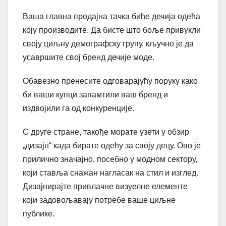
Ваша главна продајна тачка биће дечија одећа
коју производите. Да бисте што боље привукли
своју циљну демографску групу, кључно је да
усавршите свој бренд дечије моде.
Обавезно пренесите одговарајућу поруку како
би ваши купци запамтили ваш бренд и
издвојили га од конкуренције.
С друге стране, такође морате узети у обзир
„дизајн“ када бирате одећу за своју децу. Ово је
прилично значајно, посебно у модном сектору,
који ставља снажан нагласак на стил и изглед.
Дизајнирајте привлачне визуелне елементе
који задовољавају потребе ваше циљне
публике.