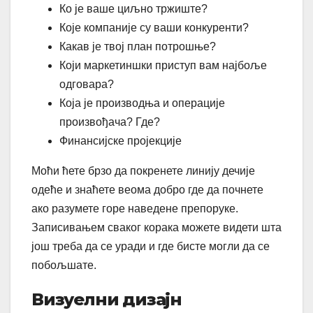
Ко је ваше циљно тржиште?
Које компаније су ваши конкуренти?
Какав је твој план потрошње?
Који маркетиншки приступ вам најбоље
одговара?
Која је производња и операције
произвођача? Где?
Финансијске пројекције
Моћи ћете брзо да покренете линију дечије
одеће и знаћете веома добро где да почнете
ако разумете горе наведене препоруке.
Записивањем сваког корака можете видети шта
још треба да се уради и где бисте могли да се
побољшате.
Визуелни дизајн