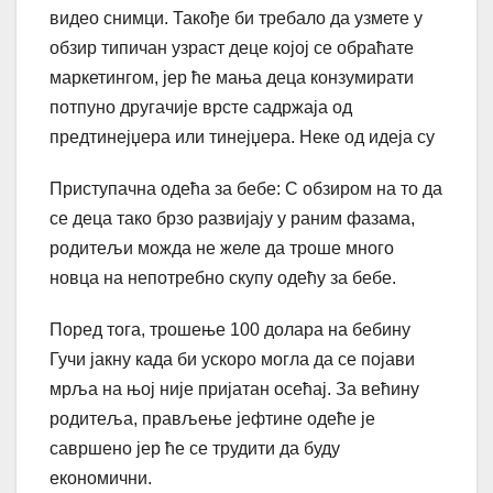
видео снимци. Такође би требало да узмете у
обзир типичан узраст деце којој се обраћате
маркетингом, јер ће мања деца конзумирати
потпуно другачије врсте садржаја од
предтинејџера или тинејџера. Неке од идеја су
Приступачна одећа за бебе: С обзиром на то да
се деца тако брзо развијају у раним фазама,
родитељи можда не желе да троше много
новца на непотребно скупу одећу за бебе.
Поред тога, трошење 100 долара на бебину
Гучи јакну када би ускоро могла да се појави
мрља на њој није пријатан осећај. За већину
родитеља, прављење јефтине одеће је
савршено јер ће се трудити да буду
економични.