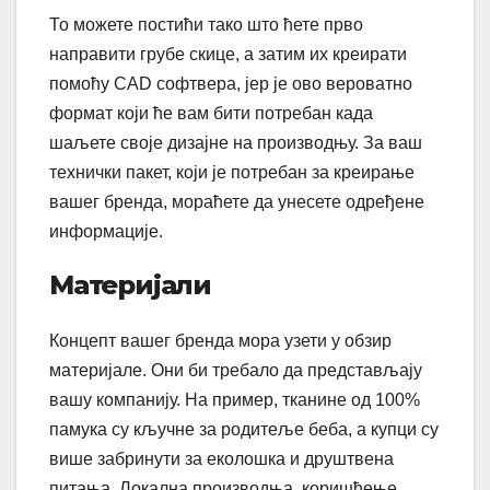
То можете постићи тако што ћете прво
направити грубе скице, а затим их креирати
помоћу CAD софтвера, јер је ово вероватно
формат који ће вам бити потребан када
шаљете своје дизајне на производњу. За ваш
технички пакет, који је потребан за креирање
вашег бренда, мораћете да унесете одређене
информације.
Материјали
Концепт вашег бренда мора узети у обзир
материјале. Они би требало да представљају
вашу компанију. На пример, тканине од 100%
памука су кључне за родитеље беба, а купци су
више забринути за еколошка и друштвена
питања. Локална производња, коришћење