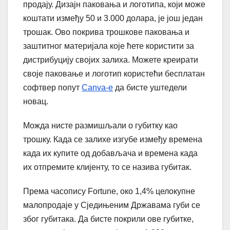
продају. Дизајн паковања и логотипа, који може
коштати између 50 и 3.000 долара, је још један
трошак. Ово покрива трошкове паковања и
заштитног материјала које ћете користити за
дистрибуцију својих залиха. Можете креирати
своје паковање и логотип користећи бесплатан
софтвер попут
Canva-е
да бисте уштедели
новац.
Можда нисте размишљали о губитку као
трошку. Када се залихе изгубе између времена
када их купите од добављача и времена када
их отпремите клијенту, то се назива губитак.
Према часопису Fortune, око 1,4% целокупне
малопродаје у Сједињеним Државама губи се
због губитака. Да бисте покрили ове губитке,