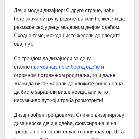
Дечји модни дизајнер: С друге стране, наћи
ћете значајну групу родитеља који ће желети да
размаже своју децу модерном дечјом одећом.
Сходно томе, можда бисте желели да следите
овај пут.
Са трендом да дизајнери за децу
стално
промовишу неки бренд одеће
и
огромном потражњом родитеља, то и даље
значи да бисте морали да уложите више новца
да бисте зарадили више новца, али је то
несумњиво пут који треба размотрити!
Дизајн вођен трендовима: Слично дизајнирању
дизајнерске дечије одеће, фокусирање је на
тренд, а не на квалитет као главни фактор. Шта