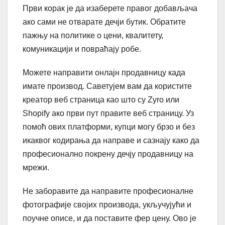
Први корак је да изаберете правог добављача
ако сами не отварате дечји бутик. Обратите
пажњу на политике о цени, квалитету,
комуникацији и повраћају робе.
Можете направити онлајн продавницу када
имате производ. Саветујем вам да користите
креатор веб страница као што су Zyro или
Shopify ако први пут правите веб страницу. Уз
помоћ ових платформи, купци могу брзо и без
икаквог кодирања да направе и сазнају како да
професионално покрену дечју продавницу на
мрежи.
Не заборавите да направите професионалне
фотографије својих производа, укључујући и
поучне описе, и да поставите фер цену. Ово је