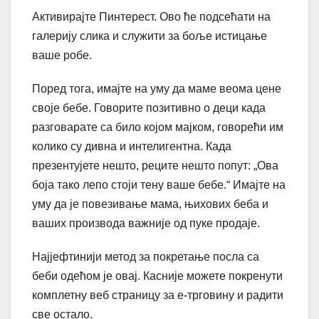
Активирајте Пинтерест. Ово ће подсећати на
галерију слика и служити за боље истицање
ваше робе.
Поред тога, имајте на уму да маме веома цене
своје бебе. Говорите позитивно о деци када
разговарате са било којом мајком, говорећи им
колико су дивна и интелигентна. Када
презентујете нешто, реците нешто попут: „Ова
боја тако лепо стоји тену ваше бебе.“ Имајте на
уму да је повезивање мама, њихових беба и
ваших производа важније од пуке продаје.
Најјефтинији метод за покретање посла са
беби одећом је овај. Касније можете покренути
комплетну веб страницу за е-трговину и радити
све остало.