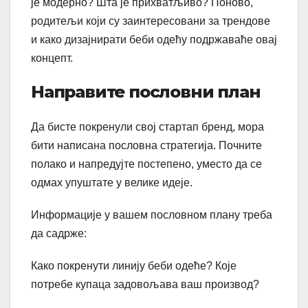
је модерно? Шта је прихватљиво? Поново,
родитељи који су заинтересовани за трендове
и како дизајнирати беби одећу подржаваће овај
концепт.
Направите пословни план
Да бисте покренули свој стартап бренд, мора
бити написана пословна стратегија. Почните
полако и напредујте постепено, уместо да се
одмах упуштате у велике идеје.
Информације у вашем пословном плану треба
да садрже:
Како покренути линију беби одеће? Које
потребе купаца задовољава ваш производ?