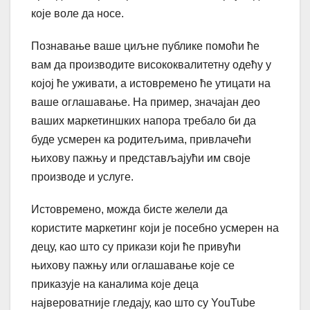
које воле да носе.
Познавање ваше циљне публике помоћи ће
вам да производите висококвалитетну одећу у
којој ће уживати, а истовремено ће утицати на
ваше оглашавање. На пример, значајан део
ваших маркетиншких напора требало би да
буде усмерен ка родитељима, привлачећи
њихову пажњу и представљајући им своје
производе и услуге.
Истовремено, можда бисте желели да
користите маркетинг који је посебно усмерен на
децу, као што су прикази који ће привући
њихову пажњу или оглашавање које се
приказује на каналима које деца
највероватније гледају, као што су YouTube