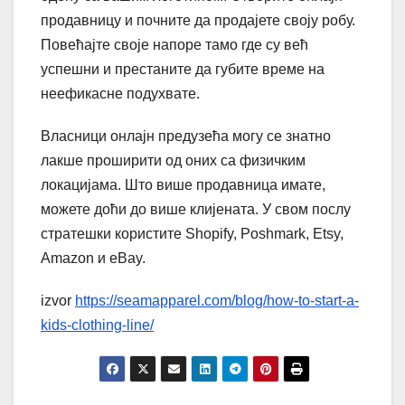
продавницу и почните да продајете своју робу.
Повећајте своје напоре тамо где су већ
успешни и престаните да губите време на
неефикасне подухвате.
Власници онлајн предузећа могу се знатно
лакше проширити од оних са физичким
локацијама. Што више продавница имате,
можете доћи до више клијената. У свом послу
стратешки користите Shopify, Poshmark, Etsy,
Amazon и eBay.
izvor
https://seamapparel.com/blog/how-to-start-a-
kids-clothing-line/