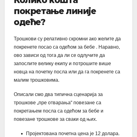
Колико кошта
покретање линије
одеће?
Трошкови су релативно скромни ако желите да
покренете посао са одећом за бебе . Наравно,
ово зависи од тога да ли се одлучите да
запослите велику екипу и потрошите више
новца на почетку посла или да га покренете са
малим трошковима.
Описали смо два типична сценарија за
трошкове „пре отварања“ повезане са
покретањем посла са одећом за бебе и
повезане трошкове за сваки од њих.
Пројектована почетна цена је 12 долара.