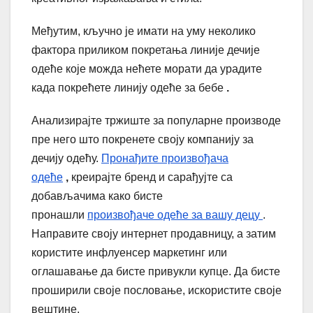
Међутим, кључно је имати на уму неколико
фактора приликом покретања линије дечије
одеће које можда нећете морати да урадите
када покрећете линију одеће за бебе
.
Анализирајте тржиште за популарне производе
пре него што покренете своју компанију за
дечију одећу.
Пронађите произвођача
одеће
,
креирајте бренд и сарађујте са
добављачима како бисте
пронашли
произвођаче одеће за вашу децу
.
Направите своју интернет продавницу, а затим
користите инфлуенсер маркетинг или
оглашавање да бисте привукли купце. Да бисте
проширили своје пословање, искористите своје
вештине.