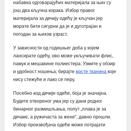
набавка одговарајућих материјала за њих су
још два кључна корака. Избор правог
материјала за дечију одећу је кључан јер
морате бити сигурни да је и дуготрајан и
погодан за њихов узраст.
У зависности од годишњег доба у којем
лансирате одећу, ово може укључивати флис,
памук и мешавине полиестера. Узмите у обзир
и удобност ношења; бирајте
врсте тканина
које
нису стежуће и лако се перу.
Посебно код дечије одеће, боја је значајна.
Будите отвореног ума јер су дани родног
бинарног размишљања, попут „плава је за
дечаке, а ружичаста за жене“, давно прошли.
Избор произвођача одеће може потрајати