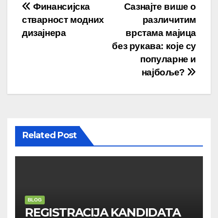
Post
Финансијска
Сазнајте више о
стварност модних
различитим
navigation
дизајнера
врстама мајица
без рукава: које су
популарне и
најбоље?
Related Post
BLOG
REGISTRACIJA KANDIDATA