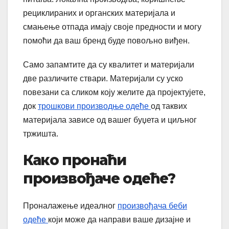
рециклираних и органских материјала и
смањење отпада имају своје предности и могу
помоћи да ваш бренд буде повољно виђен.
Само запамтите да су квалитет и материјали
две различите ствари. Материјали су уско
повезани са сликом коју желите да пројектујете,
док
трошкови производње одеће
од таквих
материјала зависе од вашег буџета и циљног
тржишта.
Како пронаћи
произвођаче одеће?
Проналажење идеалног
произвођача беби
одеће
који може да направи ваше дизајне и