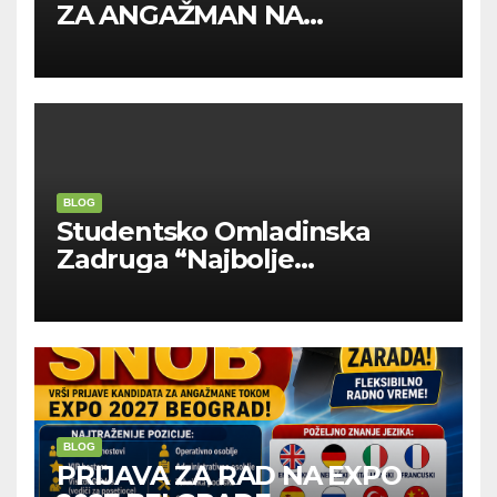
ZA ANGAŽMAN NA
INOSTRANIM PAVILJONIMA
BLOG
Studentsko Omladinska
Zadruga “Najbolje
Kompanije“
BLOG
PRIJAVA ZA RAD NA EXPO