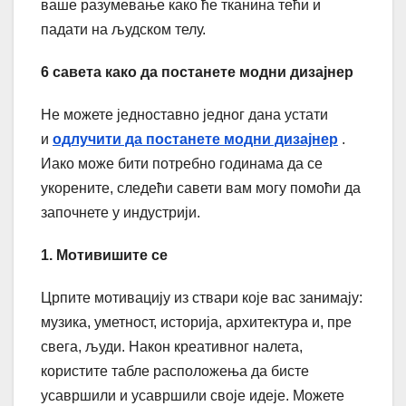
ваше разумевање како ће тканина тећи и
падати на људском телу.
6 савета како да постанете модни дизајнер
Не можете једноставно једног дана устати
и
одлучити да постанете модни дизајнер
.
Иако може бити потребно годинама да се
укорените, следећи савети вам могу помоћи да
започнете у индустрији.
1. Мотивишите се
Црпите мотивацију из ствари које вас занимају:
музика, уметност, историја, архитектура и, пре
свега, људи. Након креативног налета,
користите табле расположења да бисте
усавршили и усавршили своје идеје. Можете