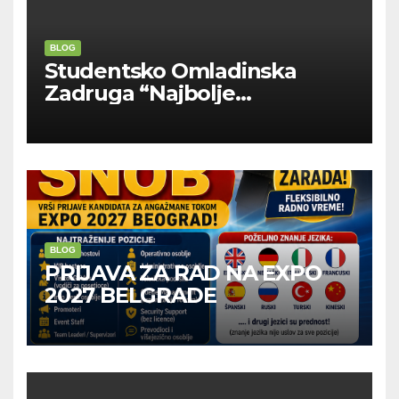
BLOG
Studentsko Omladinska
Zadruga “Najbolje
Kompanije“
BLOG
PRIJAVA ZA RAD NA EXPO
2027 BELGRADE