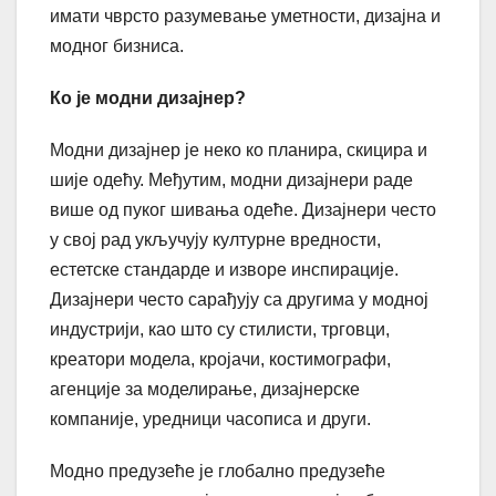
имати чврсто разумевање уметности, дизајна и
модног бизниса.
Ко је модни дизајнер?
Модни дизајнер је неко ко планира, скицира и
шије одећу. Међутим, модни дизајнери раде
више од пуког шивања одеће. Дизајнери често
у свој рад укључују културне вредности,
естетске стандарде и изворе инспирације.
Дизајнери често сарађују са другима у модној
индустрији, као што су стилисти, трговци,
креатори модела, кројачи, костимографи,
агенције за моделирање, дизајнерске
компаније, уредници часописа и други.
Модно предузеће је глобално предузеће