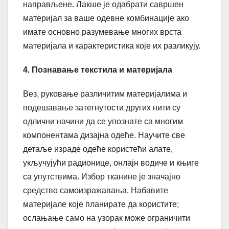
направљене. Лакше је одабрати савршен
материјал за ваше одевне комбинације ако
имате основно разумевање многих врста
материјала и карактеристика које их разликују.
4. Познавање текстила и материјала
Вез, руковање различитим материјалима и
подешавање затегнутости других нити су
одлични начини да се упознате са многим
компонентама дизајна одеће. Научите све
детаље израде одеће користећи алате,
укључујући радионице, онлајн водиче и књиге
са упутствима. Избор тканине је значајно
средство самоизражавања. Набавите
материјале које планирате да користите;
ослањање само на узорак може ограничити