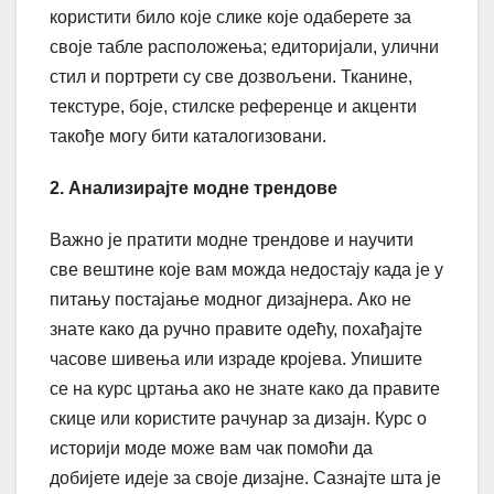
користити било које слике које одаберете за
своје табле расположења; едиторијали, улични
стил и портрети су све дозвољени. Тканине,
текстуре, боје, стилске референце и акценти
такође могу бити каталогизовани.
2. Анализирајте модне трендове
Важно је пратити модне трендове и научити
све вештине које вам можда недостају када је у
питању постајање модног дизајнера. Ако не
знате како да ручно правите одећу, похађајте
часове шивења или израде кројева. Упишите
се на курс цртања ако не знате како да правите
скице или користите рачунар за дизајн. Курс о
историји моде може вам чак помоћи да
добијете идеје за своје дизајне. Сазнајте шта је