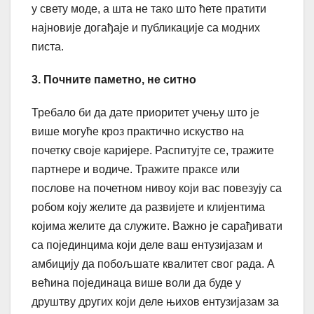
у свету моде, а шта не тако што ћете пратити
најновије догађаје и публикације са модних
писта.
3. Почните паметно, не ситно
Требало би да дате приоритет учењу што је
више могуће кроз практично искуство на
почетку своје каријере. Распитујте се, тражите
партнере и водиче. Тражите праксе или
послове на почетном нивоу који вас повезују са
робом коју желите да развијете и клијентима
којима желите да служите. Важно је сарађивати
са појединцима који деле ваш ентузијазам и
амбицију да побољшате квалитет свог рада. А
већина појединаца више воли да буде у
друштву других који деле њихов ентузијазам за