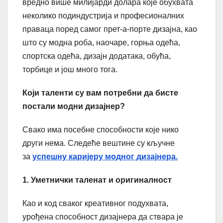
вредно више милијарди долара које обухвата
неколико подиндустрија и професионалних
праваца поред самог прет-а-порте дизајна, као
што су модна роба, наочаре, горња одећа,
спортска одећа, дизајн додатака, обућа,
торбице и још много тога.
Који таленти су вам потребни да бисте
постали модни дизајнер?
Свако има посебне способности које нико
други нема. Следеће вештине су кључне
за
успешну каријеру модног дизајнера.
1. Уметнички таленат и оригиналност
Као и код сваког креативног подухвата,
урођена способност дизајнера да ствара је