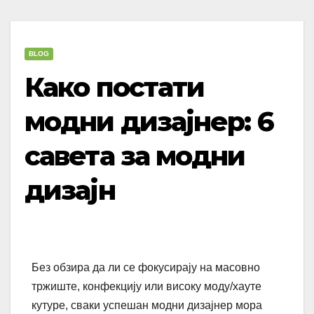
BLOG
Како постати
модни дизајнер: 6
савета за модни
дизајн
Без обзира да ли се фокусирају на масовно
тржиште, конфекцију или високу моду/хауте
кутуре, сваки успешан модни дизајнер мора