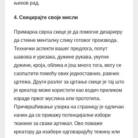
њихов рад.
4. Скицирајте своје мисли
Примарна сврха скице је да помогне дизајнеру
да стекне менталну слику готовог производа.
Технички аспекти вашег предлога, попут
шавова и урезака, дужине рукава, укупне
дужине, кроја, облика и још много тога, могу се
саопштити помоћу ових једноставних, равних
цртежа. Други разлог за цртање скице је тај што
је креатор може користити као водич приликом
израде првог муслина или прототипа.
Причвршћивање узорка на страницу је одличан
начин да се прикажу потенцијални избори
тканине за сваки артикал. Ово помаже
креатору да изабере одговарајућу тежину или