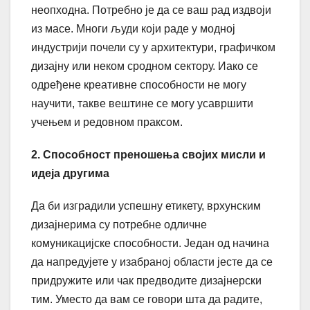
неопходна. Потребно је да се ваш рад издвоји
из масе. Многи људи који раде у модној
индустрији почели су у архитектури, графичком
дизајну или неком сродном сектору. Иако се
одређене креативне способности не могу
научити, такве вештине се могу усавршити
учењем и редовном праксом.
2. Способност преношења својих мисли и
идеја другима
Да би изградили успешну етикету, врхунским
дизајнерима су потребне одличне
комуникацијске способности. Један од начина
да напредујете у изабраној области јесте да се
придружите или чак предводите дизајнерски
тим. Уместо да вам се говори шта да радите,