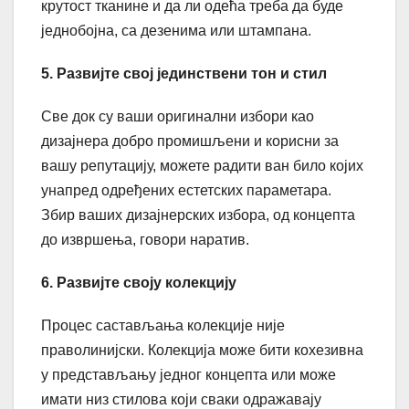
крутост тканине и да ли одећа треба да буде
једнобојна, са дезенима или штампана.
5. Развијте свој јединствени тон и стил
Све док су ваши оригинални избори као
дизајнера добро промишљени и корисни за
вашу репутацију, можете радити ван било којих
унапред одређених естетских параметара.
Збир ваших дизајнерских избора, од концепта
до извршења, говори наратив.
6. Развијте своју колекцију
Процес састављања колекције није
праволинијски. Колекција може бити кохезивна
у представљању једног концепта или може
имати низ стилова који сваки одражавају