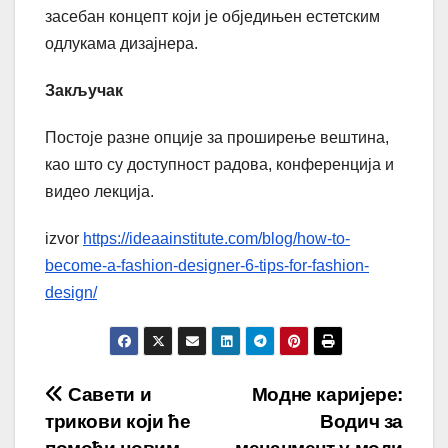
засебан концепт који је обједињен естетским
одлукама дизајнера.
Закључак
Постоје разне опције за проширење вештина,
као што су доступност радова, конференција и
видео лекција.
izvor
https://ideaainstitute.com/blog/how-to-
become-a-fashion-designer-6-tips-for-fashion-
design/
Post
Савети и
Модне каријере:
трикови који ће
Водич за
navigation