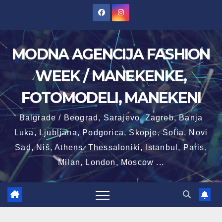
Skip
to
content
MODNA AGENCIJA FASHION
WEEK / MANEKENKE,
FOTOMODELI, MANEKENI
Balgrade / Beograd, Sarajevo, Zagreb, Banja
Luka, Ljubljana, Podgorica, Skopje, Sofia, Novi
Sad, Niš, Athens, Thessaloniki, Istanbul, Paris,
Milan, London, Moscow ...