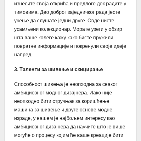
изнесите своја открића и предлоге док радите у
тимовима. Део доброг заједничког рада јесте
учење да слушате једни друге. Овде нисте
усамљени колекционар. Морате узети у обзир
шта ваше колеге кажу како бисте пружили
повратне информације и покренули своје идеје
напред.
3. Таленти за шивење и скицирање
Способност шивења је неопходна за сваког
амбициозног модног дизајнера. Иако није
неопходно бити стручњак за коришћење
машина за шивење и друге основе модне
израде, у вашем је најбољем интересу као
амбициозног дизајнера да научите што је више
могуће о процесу којим ће ваше креације бити