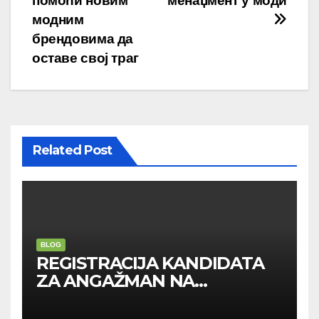
помоћи новим
менаџмент у моди
модним
брендовима да
оставе свој траг
Related Post
BLOG
REGISTRACIJA KANDIDATA
ZA ANGAŽMAN NA
INOSTRANIM PAVILJONIMA