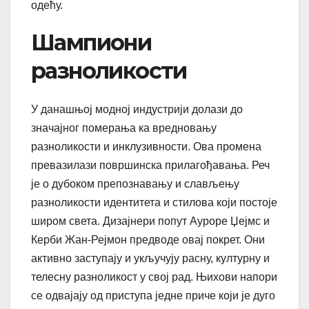
одећу.
Шампиони
разноликости
У данашњој модној индустрији долази до
значајног померања ка вредновању
разноликости и инклузивности. Ова промена
превазилази површинска прилагођавања. Реч
је о дубоком препознавању и слављењу
разноликости идентитета и стилова који постоје
широм света. Дизајнери попут Ауроре Џејмс и
Керби Жан-Рејмон предводе овај покрет. Они
активно заступају и укључују расну, културну и
телесну разноликост у свој рад. Њихови напори
се одвајају од приступа једне приче који је дуго