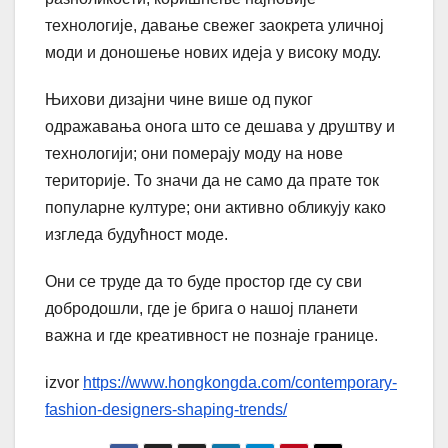
технологије, давање свежег заокрета уличној
моди и доношење нових идеја у високу моду.
Њихови дизајни чине више од пуког
одражавања онога што се дешава у друштву и
технологији; они померају моду на нове
територије. То значи да не само да прате ток
популарне културе; они активно обликују како
изгледа будућност моде.
Они се труде да то буде простор где су сви
добродошли, где је брига о нашој планети
важна и где креативност не познаје границе.
izvor
https://www.hongkongda.com/contemporary-
fashion-designers-shaping-trends/