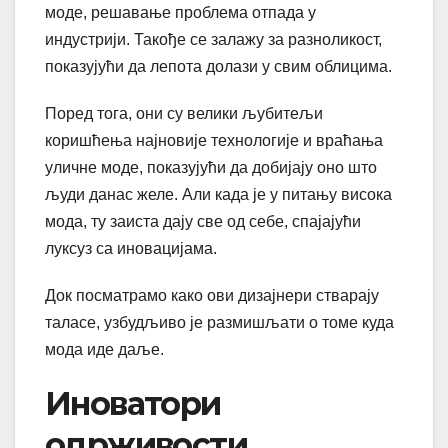
моде, решавање проблема отпада у
индустрији. Такође се залажу за разноликост,
показујући да лепота долази у свим облицима.
Поред тога, они су велики љубитељи
коришћења најновије технологије и враћања
уличне моде, показујући да добијају оно што
људи данас желе. Али када је у питању висока
мода, ту заиста дају све од себе, спајајући
луксуз са иновацијама.
Док посматрамо како ови дизајнери стварају
таласе, узбудљиво је размишљати о томе куда
мода иде даље.
Иноватори
одрживости