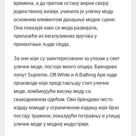
времена, а да притом остану верни својој
јединственој визији, учинила је уличну моду
основним елементом данашње модне сцене.
Она показује како се мода развијала,
прелазећи из ексклузивних кругова у
прихватање људи свуда.
За оне који су заинтересовани за улазак у свет
уличне моде, постоји много опција. Брендови
попут Supreme, Off-White и A Bathing Ape нуде
производе који представљају стил уличне
моде, комбинујући високу моду са
свакодневном одећом. Ови брендови често
издају комаде у ограниченом издању који брзо
постају тражени, показујући потражњу и утицај
уличне моде у модној индустрији.