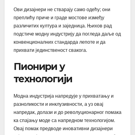
Ови дизајнери не стварају само одећу; они
преплићу приче и граде мостове између
различитих култура и заједница. Њихов рад
подстиче модну индустрију да погледа даље од
конвенционалних стандарда лепоте и да
прихвати јединственост свакога.
Пионири у
технологији
Модна индустрија напредује у прихватању и
разноликости и инклузивности, а уз овај
напредак, долази и до револуционарног помака
ка спајању моде са напредном технологијом.
Овај помак предводе иновативни дизајнери