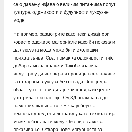
се о давању изјава о великим питањима попут
културе, одрживости и будућности луксузне
моде.
На пример, размотрите како неки дизајнери
користе одрживе материјале како би показали
да луксузна мода може бити еколошки
прихватљива. Овај помак ка одрживости није
добар само за планету. Такође изазива
индустрију да иновира и пронађе нове начине
за стварање луксуза без отпада. Још једна
област у којој ови дизајнери предњаче јесте
употреба технологије. Од 3Д штампања до
паметних тканина које мењају боју са
температуром, они истражују како технологија
може побољшати моду. Ово није само за
показивање. Отвара нове могућности за