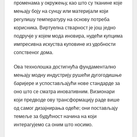
променама у окружењу, као што су тканине које
мењају боју на сунцу или материјали који
регулишу температуру на основу потреба
корисника. Виртуелна стварност је још једно
подручје у којем мода иновира, нудећи купцима
импресивна искуства куповине из удобности
сопственог дома.
Ова технолошка достигнућа фундаментално
мењају модну индустрију рушећи дугогодишње
баријере и успостављајући нове стандарде за
оно што се сматра иновативним. Визионари
који предводе ову трансформацију раде више
од самог дизајнирања одеће; они постављају
темеље за будућност начина на који
интерагујемо са оним што носимо.