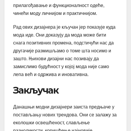
прилагођавање и функционалност одеће,
чинећи моду личнијом и практичнијом.
Рад ових дизајнера је кључан јер показује куда
мода иде. Они доказују да мода може бити
снага позитивних промена, подстичући нас да
другачије размишљамо о томе шта носимо и
зашто. Њихови дизајни нас позивају да
замислимо будућност у којој мода није само
лепа већ и одржива и иновативна.
Закључак
Данашњи модни дизајнери заиста предњаче у
постављању нових трендова. Они се залажу за
еколошки освешћеност, слављење
разноликости, коришћење најновије