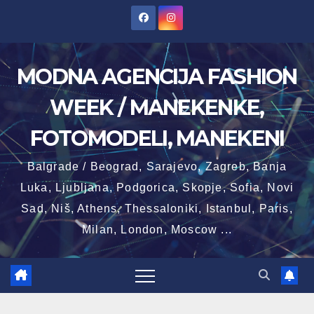
Skip
to
content
MODNA AGENCIJA FASHION
WEEK / MANEKENKE,
FOTOMODELI, MANEKENI
Balgrade / Beograd, Sarajevo, Zagreb, Banja
Luka, Ljubljana, Podgorica, Skopje, Sofia, Novi
Sad, Niš, Athens, Thessaloniki, Istanbul, Paris,
Milan, London, Moscow ...