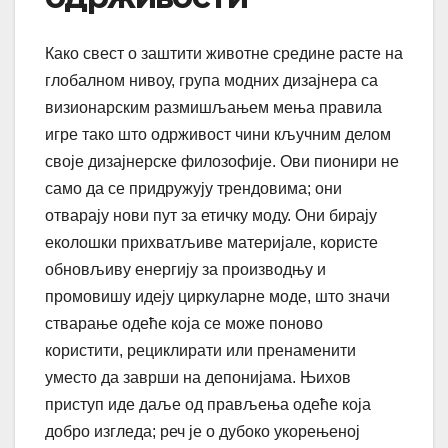
Како свест о заштити животне средине расте на
глобалном нивоу, група модних дизајнера са
визионарским размишљањем мења правила
игре тако што одрживост чини кључним делом
своје дизајнерске филозофије. Ови пионири не
само да се придружују трендовима; они
отварају нови пут за етичку моду. Они бирају
еколошки прихватљиве материјале, користе
обновљиву енергију за производњу и
промовишу идеју циркуларне моде, што значи
стварање одеће која се може поново
користити, рециклирати или пренаменити
уместо да заврши на депонијама. Њихов
приступ иде даље од прављења одеће која
добро изгледа; реч је о дубоко укорењеној