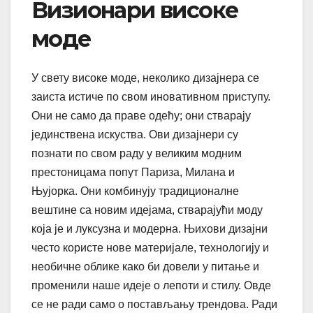
Визионари високе
моде
У свету високе моде, неколико дизајнера се
заиста истиче по свом иновативном приступу.
Они не само да праве одећу; они стварају
јединствена искуства. Ови дизајнери су
познати по свом раду у великим модним
престоницама попут Париза, Милана и
Њујорка. Они комбинују традиционалне
вештине са новим идејама, стварајући моду
која је и луксузна и модерна. Њихови дизајни
често користе нове материјале, технологију и
необичне облике како би довели у питање и
променили наше идеје о лепоти и стилу. Овде
се не ради само о постављању трендова. Ради