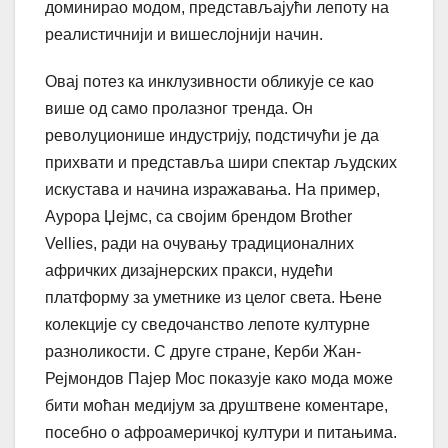
доминирао модом, представљајући лепоту на
реалистичнији и вишеслојнији начин.
Овај потез ка инклузивности обликује се као
више од само пролазног тренда. Он
револуционише индустрију, подстичући је да
прихвати и представља шири спектар људских
искустава и начина изражавања. На пример,
Аурора Џејмс, са својим брендом Brother
Vellies, ради на очувању традиционалних
афричких дизајнерских пракси, нудећи
платформу за уметнике из целог света. Њене
колекције су сведочанство лепоте културне
разноликости. С друге стране, Керби Жан-
Рејмондов Пајер Мос показује како мода може
бити моћан медијум за друштвене коментаре,
посебно о афроамеричкој култури и питањима.