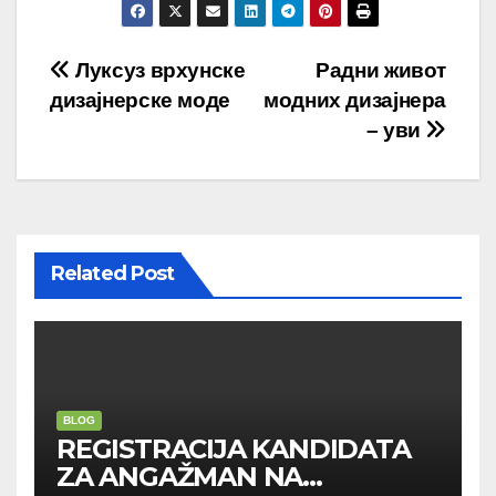
Post
Луксуз врхунске
Радни живот
дизајнерске моде
модних дизајнера
navigation
– уви
Related Post
BLOG
REGISTRACIJA KANDIDATA
ZA ANGAŽMAN NA