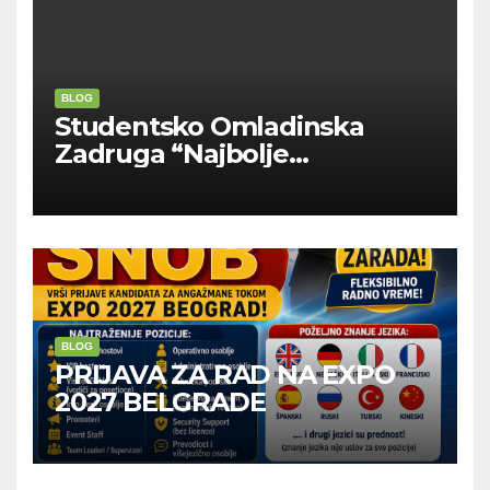
BLOG
Studentsko Omladinska
Zadruga “Najbolje
Kompanije“
BLOG
PRIJAVA ZA RAD NA EXPO
2027 BELGRADE