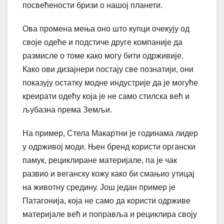
посвећености бризи о нашој планети.
Ова промена мења оно што купци очекују од
своје одеће и подстиче друге компаније да
размисле о томе како могу бити одрживије.
Како ови дизајнери постају све познатији, они
показују остатку модне индустрије да је могуће
креирати одећу која је не само стилска већ и
љубазна према Земљи.
На пример, Стела Макартни је годинама лидер
у одрживој моди. Њен бренд користи органски
памук, рециклиране материјале, па је чак
развио и веганску кожу како би смањио утицај
на животну средину. Још један пример је
Патагонија, која не само да користи одрживе
материјале већ и поправља и рециклира своју