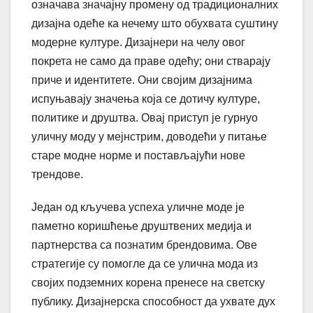
означава значајну промену од традиционалних
дизајна одеће ка нечему што обухвата суштину
модерне културе. Дизајнери на челу овог
покрета не само да праве одећу; они стварају
приче и идентитете. Они својим дизајнима
испуњавају значења која се дотичу културе,
политике и друштва. Овај приступ је гурнуо
уличну моду у мејнстрим, доводећи у питање
старе модне норме и постављајући нове
трендове.
Један од кључева успеха уличне моде је
паметно коришћење друштвених медија и
партнерства са познатим брендовима. Ове
стратегије су помогле да се улична мода из
својих подземних корена пренесе на светску
публику. Дизајнерска способност да ухвате дух