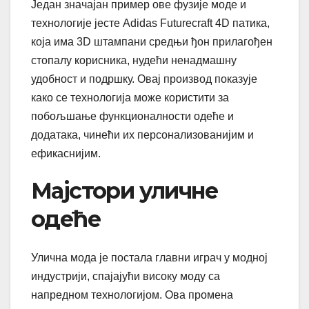
Један значајан пример ове фузије моде и
технологије јесте Adidas Futurecraft 4D патика,
која има 3D штампани средњи ђон прилагођен
стопалу корисника, нудећи ненадмашну
удобност и подршку. Овај производ показује
како се технологија може користити за
побољшање функционалности одеће и
додатака, чинећи их персонализованијим и
ефикаснијим.
Мајстори уличне
одеће
Улична мода је постала главни играч у модној
индустрији, спајајући високу моду са
напредном технологијом. Ова промена