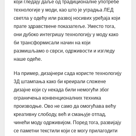
који гледају даље од традиционалне употребе
технологије у моди, као што је уградња ЛЕД
светла у одећу или развој носивих уређаја који
прате здравствене показатеље. Уместо тога,
они дубоко интегришу технологију у моду како
би трансформисали начин на који
размишљамо о сврси, одрживости и изгледу
наше одеће.
На пример, дизајнери сада користе технологију
3Д штампања како би креирали сложене
дизајне који су некада били немогући због
ограничења конвенционалних техника
производње. Ово не само да омогућава већу
креативну слободу, већ и смањује отпад,
чинећи моду одрживијом. Поред тога, развијају
се паметни текстили који се могу прилагодити