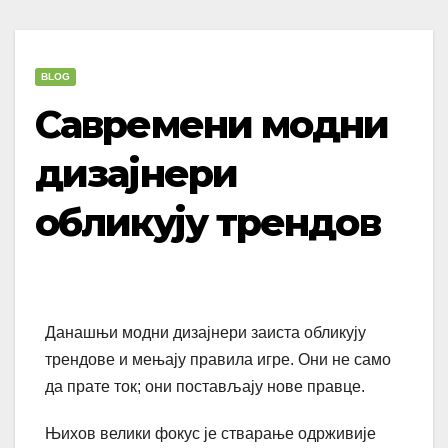
BLOG
Савремени модни
дизајнери
обликују трендов
Данашњи модни дизајнери заиста обликују
трендове и мењају правила игре. Они не само
да прате ток; они постављају нове правце.
Њихов велики фокус је стварање одрживије