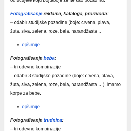
odlučujete koju boju/boje želite kao pozadinu.
Fotografisanje
reklama, kataloga, proizvoda:
– odabir studijske pozadine (boje: crvena, plava,
žuta, siva, zelena, roze, bela, narandžasta …
opširnije
Fotografisanje
beba
:
– tri odevne kombinacije
– odabir 3 studijske pozadine (boje: crvena, plava,
žuta, siva, zelena, roze, bela, narandžasta …), imamo
korpe za bebe.
opširnije
Fotografisanje
trudnica
:
– tri odevne kombinacije