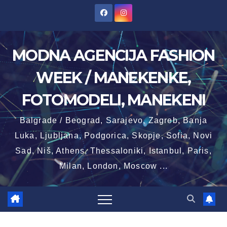
Skip
to
content
MODNA AGENCIJA FASHION
WEEK / MANEKENKE,
FOTOMODELI, MANEKENI
Balgrade / Beograd, Sarajevo, Zagreb, Banja
Luka, Ljubljana, Podgorica, Skopje, Sofia, Novi
Sad, Niš, Athens, Thessaloniki, Istanbul, Paris,
Milan, London, Moscow ...