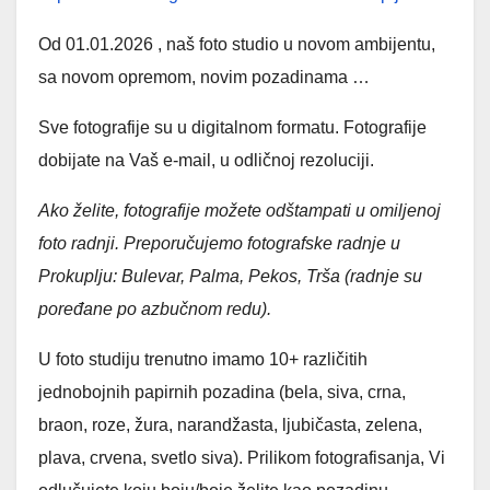
Od 01.01.2026 , naš foto studio u novom ambijentu,
sa novom opremom, novim pozadinama …
Sve fotografije su u digitalnom formatu. Fotografije
dobijate na Vaš e-mail, u odličnoj rezoluciji.
Ako želite, fotografije možete odštampati u omiljenoj
foto radnji. Preporučujemo fotografske radnje u
Prokuplju: Bulevar, Palma, Pekos, Trša (radnje su
poređane po azbučnom redu).
U foto studiju trenutno imamo 10+ različitih
jednobojnih papirnih pozadina (bela, siva, crna,
braon, roze, žura, narandžasta, ljubičasta, zelena,
plava, crvena, svetlo siva). Prilikom fotografisanja, Vi