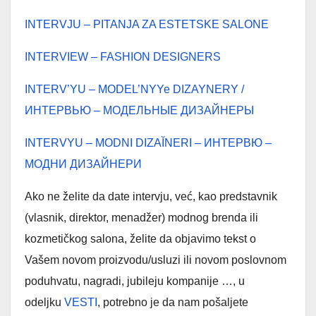
INTERVJU – PITANJA ZA ESTETSKE SALONE
INTERVIEW – FASHION DESIGNERS
INTERV’YU – MODEL’NYYe DIZAYNERY /
ИНТЕРВЬЮ – МОДЕЛЬНЫЕ ДИЗАЙНЕРЫ
INTERVYU – MODNI DIZAĬNERI – ИНТЕРВЮ –
МОДНИ ДИЗАЙНЕРИ
Ako ne želite da date intervju, već, kao predstavnik
(vlasnik, direktor, menadžer) modnog brenda ili
kozmetičkog salona, želite da objavimo tekst o
Vašem novom proizvodu/usluzi ili novom poslovnom
poduhvatu, nagradi, jubileju kompanije …, u
odeljku
VESTI
, potrebno je da nam pošaljete