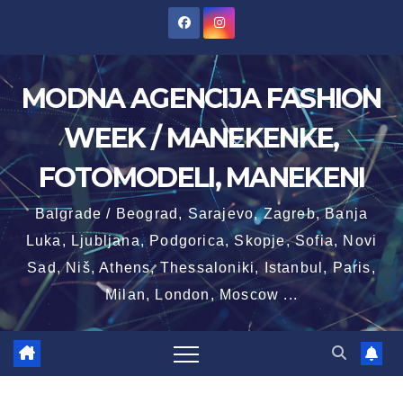
Skip
to
content
MODNA AGENCIJA FASHION
WEEK / MANEKENKE,
FOTOMODELI, MANEKENI
Balgrade / Beograd, Sarajevo, Zagreb, Banja
Luka, Ljubljana, Podgorica, Skopje, Sofia, Novi
Sad, Niš, Athens, Thessaloniki, Istanbul, Paris,
Milan, London, Moscow ...