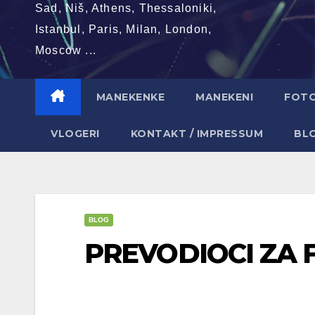
Sad, Niš, Athens, Thessaloniki,
Istanbul, Paris, Milan, London,
Moscow ...
MANEKENKE
MANEKENI
FOT
VLOGERI
KONTAKT / IMPRESSUM
BL
BLOG
PREVODIOCI ZA 