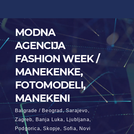
Skip
to
content
MODNA
AGENCIJA
FASHION WEEK /
MANEKENKE,
FOTOMODELI,
MANEKENI
Balgrade / Beograd, Sarajevo,
Zagreb, Banja Luka, Ljubljana,
Podgorica, Skopje, Sofia, Novi