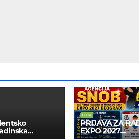
BLOG
dentsko
PRIJAVA ZA RA
adinska
EXPO 2027
uga “Najbolje
BELGRADE