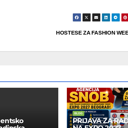
HOSTESE ZA FASHION WE
BLOG
dentsko
PRIJAVA ZA RA
adinska
NA EXPO 2027