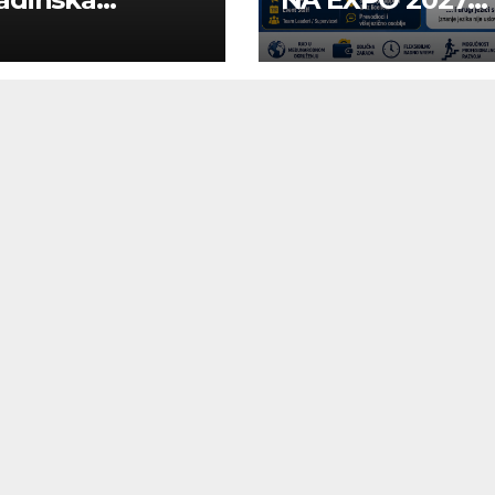
uga “Najbolje
BELGRADE
panije“