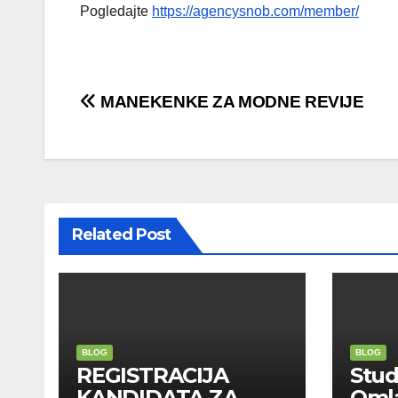
Pogledajte
https://agencysnob.com/member/
Post
MANEKENKE ZA MODNE REVIJE
navigation
Related Post
BLOG
BLOG
REGISTRACIJA
Stu
KANDIDATA ZA
Oml