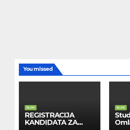
You missed
BLOG
BLOG
REGISTRACIJA
Stu
KANDIDATA ZA
Oml
ANGAŽMAN NA
Zadr