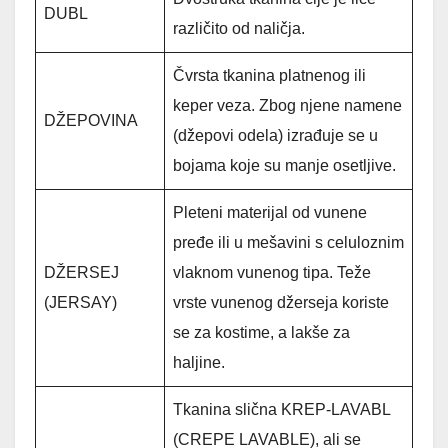
DUBL
različito od naličja.
Čvrsta tkanina platnenog ili
keper veza. Zbog njene namene
DŽEPOVINA
(džepovi odela) izrađuje se u
bojama koje su manje osetljive.
Pleteni materijal od vunene
pređe ili u mešavini s celuloznim
DŽERSEJ
vlaknom vunenog tipa. Teže
(JERSAY)
vrste vunenog džerseja koriste
se za kostime, a lakše za
haljine.
Tkanina slična KREP-LAVABL
(CREPE LAVABLE), ali se