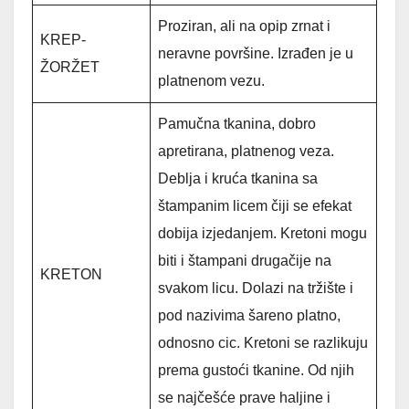
Proziran, ali na opip zrnat i
KREP-
neravne površine. Izrađen je u
ŽORŽET
platnenom vezu.
Pamučna tkanina, dobro
apretirana, platnenog veza.
Deblja i kruća tkanina sa
štampanim licem čiji se efekat
dobija izjedanjem. Kretoni mogu
biti i štampani drugačije na
KRETON
svakom licu. Dolazi na tržište i
pod nazivima šareno platno,
odnosno cic. Kretoni se razlikuju
prema gustoći tkanine. Od njih
se najčešće prave haljine i