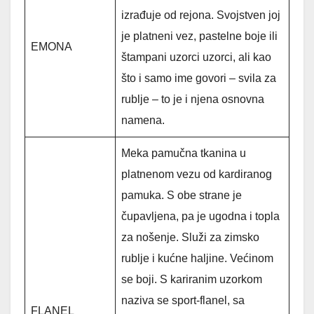
izrađuje od rejona. Svojstven joj
je platneni vez, pastelne boje ili
EMONA
štampani uzorci uzorci, ali kao
što i samo ime govori – svila za
rublje – to je i njena osnovna
namena.
Meka pamučna tkanina u
platnenom vezu od kardiranog
pamuka. S obe strane je
čupavljena, pa je ugodna i topla
za nošenje. Služi za zimsko
rublje i kućne haljine. Većinom
se boji. S kariranim uzorkom
naziva se sport-flanel, sa
FLANEL