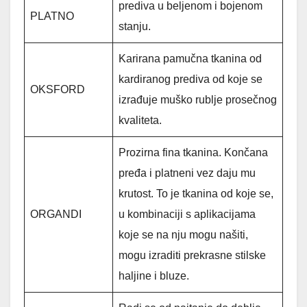
prediva u beljenom i bojenom
PLATNO
stanju.
Karirana pamučna tkanina od
kardiranog prediva od koje se
OKSFORD
izrađuje muško rublje prosečnog
kvaliteta.
Prozirna fina tkanina. Končana
pređa i platneni vez daju mu
krutost. To je tkanina od koje se,
ORGANDI
u kombinaciji s aplikacijama
koje se na nju mogu našiti,
mogu izraditi prekrasne stilske
haljine i bluze.