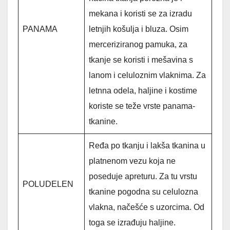
mekana i koristi se za izradu
PANAMA
letnjih košulja i bluza. Osim
merceriziranog pamuka, za
tkanje se koristi i mešavina s
lanom i celuloznim vlaknima. Za
letnna odela, haljine i kostime
koriste se teže vrste panama-
tkanine.
Ređa po tkanju i lakša tkanina u
platnenom vezu koja ne
poseduje apreturu. Za tu vrstu
POLUDELEN
tkanine pogodna su celulozna
vlakna, načešće s uzorcima. Od
toga se izrađuju haljine.