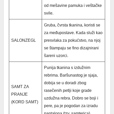
od mešavine pamuka i veštačke
svile.
Gruba, čvrsta tkanina, koristi se
za međupostave. Kada služi kao
SALONZEGL
presvlaka za pokućstvo, na njoj
se štampaju se fino dizajnirani
šareni uzorci.
Punija tkanina s izdužnim
rebrima. Baršunastog je sjaja,
dobija se u doradi zbog
SAMT ZA
rasečenih petlji koje grade
PRANJE
uzdužna rebra. Dobro se boji i
(KORD SAMT)
pere, pa je pogodan za izradu
pantalona (tzv. samterica),