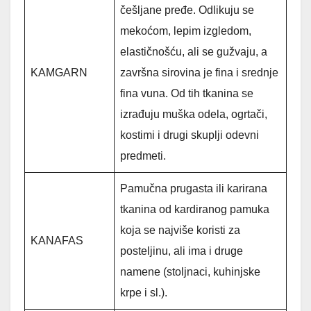
češljane pređe. Odlikuju se
mekoćom, lepim izgledom,
elastičnošću, ali se gužvaju, a
KAMGARN
završna sirovina je fina i srednje
fina vuna. Od tih tkanina se
izrađuju muška odela, ogrtači,
kostimi i drugi skuplji odevni
predmeti.
Pamučna prugasta ili karirana
tkanina od kardiranog pamuka
koja se najviše koristi za
KANAFAS
posteljinu, ali ima i druge
namene (stoljnaci, kuhinjske
krpe i sl.).