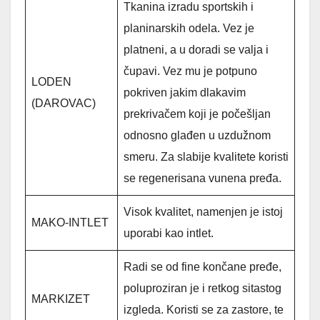
Tkanina izradu sportskih i
planinarskih odela. Vez je
platneni, a u doradi se valja i
čupavi. Vez mu je potpuno
LODEN
pokriven jakim dlakavim
(DAROVAC)
prekrivačem koji je počešljan
odnosno glađen u uzdužnom
smeru. Za slabije kvalitete koristi
se regenerisana vunena pređa.
Visok kvalitet, namenjen je istoj
MAKO-INTLET
uporabi kao intlet.
Radi se od fine končane pređe,
poluproziran je i retkog sitastog
MARKIZET
izgleda. Koristi se za zastore, te