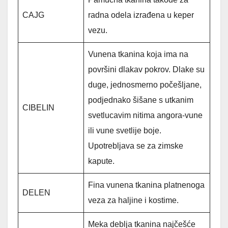
CAJG
radna odela izrađena u keper
vezu.
Vunena tkanina koja ima na
površini dlakav pokrov. Dlake su
duge, jednosmerno počešljane,
podjednako šišane s utkanim
CIBELIN
svetlucavim nitima angora-vune
ili vune svetlije boje.
Upotrebljava se za zimske
kapute.
Fina vunena tkanina platnenoga
DELEN
veza za haljine i kostime.
Meka deblja tkanina najčešće