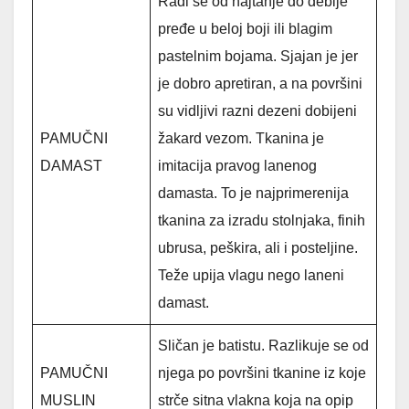
Radi se od najtanje do deblje
pređe u beloj boji ili blagim
pastelnim bojama. Sjajan je jer
je dobro apretiran, a na površini
su vidljivi razni dezeni dobijeni
PAMUČNI
žakard vezom. Tkanina je
DAMAST
imitacija pravog lanenog
damasta. To je najprimerenija
tkanina za izradu stolnjaka, finih
ubrusa, peškira, ali i posteljine.
Teže upija vlagu nego laneni
damast.
Sličan je batistu. Razlikuje se od
PAMUČNI
njega po površini tkanine iz koje
MUSLIN
strče sitna vlakna koja na opip