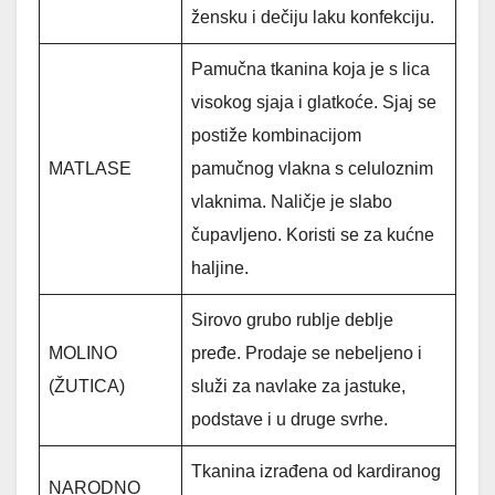
žensku i dečiju laku konfekciju.
Pamučna tkanina koja je s lica
visokog sjaja i glatkoće. Sjaj se
postiže kombinacijom
MATLASE
pamučnog vlakna s celuloznim
vlaknima. Naličje je slabo
čupavljeno. Koristi se za kućne
haljine.
Sirovo grubo rublje deblje
MOLINO
pređe. Prodaje se nebeljeno i
(ŽUTICA)
služi za navlake za jastuke,
podstave i u druge svrhe.
Tkanina izrađena od kardiranog
NARODNO