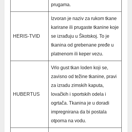
prugama.
Izvoran je naziv za rukom tkane
karirane ili prugaste tkanine koje
HERIS-TVID
se izrađuju u Škotskoj. To je
tkanina od grebenane pređe u
platnenom ili keper vezu.
Vrlo gust tkan loden koji se,
zavisno od težine tkanine, pravi
za izradu zimskih kaputa,
HUBERTUS
lovačkih i sportskih odela i
ogrtača. Tkanina je u doradi
impregnirana da bi postala
otporna na vodu.