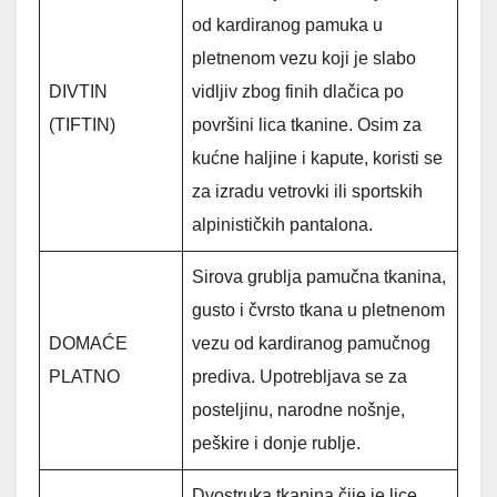
od kardiranog pamuka u
pletnenom vezu koji je slabo
DIVTIN
vidljiv zbog finih dlačica po
(TIFTIN)
površini lica tkanine. Osim za
kućne haljine i kapute, koristi se
za izradu vetrovki ili sportskih
alpinističkih pantalona.
Sirova grublja pamučna tkanina,
gusto i čvrsto tkana u pletnenom
DOMAĆE
vezu od kardiranog pamučnog
PLATNO
prediva. Upotrebljava se za
posteljinu, narodne nošnje,
peškire i donje rublje.
Dvostruka tkanina čije je lice