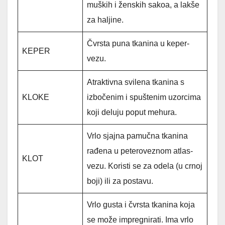
muških i ženskih sakoa, a lakše
za haljine.
Čvrsta puna tkanina u keper-
KEPER
vezu.
Atraktivna svilena tkanina s
KLOKE
izbočenim i spuštenim uzorcima
koji deluju poput mehura.
Vrlo sjajna pamučna tkanina
rađena u peteroveznom atlas-
KLOT
vezu. Koristi se za odela (u crnoj
boji) ili za postavu.
Vrlo gusta i čvrsta tkanina koja
se može impregnirati. Ima vrlo