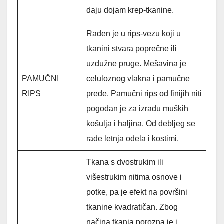
daju dojam krep-tkanine.
Rađen je u rips-vezu koji u
tkanini stvara poprečne ili
uzdužne pruge. Mešavina je
PAMUČNI
celuloznog vlakna i pamučne
RIPS
pređe. Pamučni rips od finijih niti
pogodan je za izradu muških
košulja i haljina. Od debljeg se
rade letnja odela i kostimi.
Tkana s dvostrukim ili
višestrukim nitima osnove i
potke, pa je efekt na površini
tkanine kvadratičan. Zbog
načina tkanja porozna je i