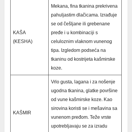
Mekana, fina tkanina prekrivena
pahuljastim dlačicama. Izrađuje
se od češljane ili grebenane
KAŠA
pređe i u kombinaciji s
(KESHA)
celuloznim vlaknom vunenog
tipa. Izgledom podseća na
tkaninu od kostrijeta kašmirske
koze.
Vrlo gusta, lagana i za nošenje
ugodna tkanina, glatke površine
od vune kašmirske koze. Kao
sirovina koristi se i mešavina sa
KAŠMIR
vunenom pređom. Teže vrste
upotrebljavaju se za izradu