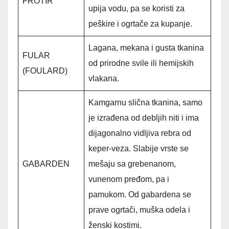
FROTIR
upija vodu, pa se koristi za
peškire i ogrtače za kupanje.
Lagana, mekana i gusta tkanina
FULAR
od prirodne svile ili hemijskih
(FOULARD)
vlakana.
Kamgarnu slična tkanina, samo
je izrađena od debljih niti i ima
dijagonalno vidljiva rebra od
keper-veza. Slabije vrste se
GABARDEN
mešaju sa grebenanom,
vunenom pređom, pa i
pamukom. Od gabardena se
prave ogrtači, muška odela i
ženski kostimi.