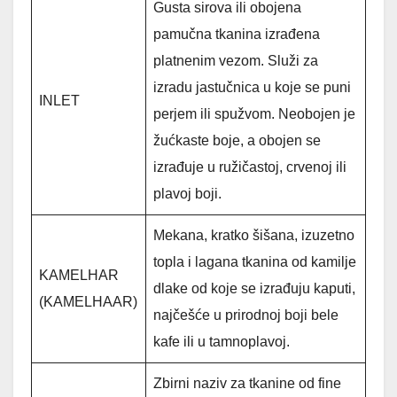
Gusta sirova ili obojena
pamučna tkanina izrađena
platnenim vezom. Služi za
izradu jastučnica u koje se puni
INLET
perjem ili spužvom. Neobojen je
žućkaste boje, a obojen se
izrađuje u ružičastoj, crvenoj ili
plavoj boji.
Mekana, kratko šišana, izuzetno
topla i lagana tkanina od kamilje
KAMELHAR
dlake od koje se izrađuju kaputi,
(KAMELHAAR)
najčešće u prirodnoj boji bele
kafe ili u tamnoplavoj.
Zbirni naziv za tkanine od fine