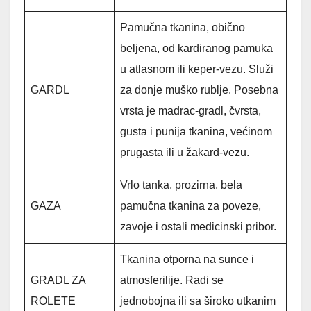
Pamučna tkanina, obično
beljena, od kardiranog pamuka
u atlasnom ili keper-vezu. Služi
GARDL
za donje muško rublje. Posebna
vrsta je madrac-gradl, čvrsta,
gusta i punija tkanina, većinom
prugasta ili u žakard-vezu.
Vrlo tanka, prozirna, bela
GAZA
pamučna tkanina za poveze,
zavoje i ostali medicinski pribor.
Tkanina otporna na sunce i
GRADL ZA
atmosferilije. Radi se
ROLETE
jednobojna ili sa široko utkanim