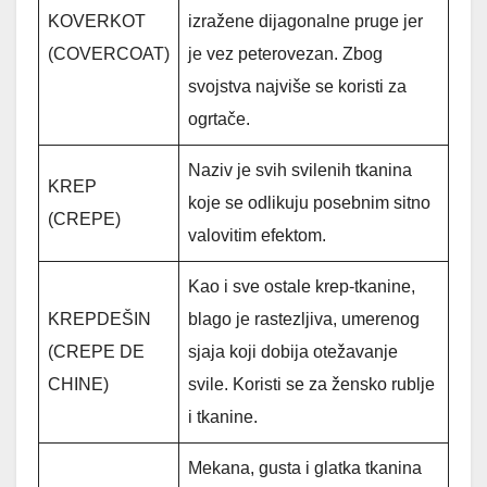
KOVERKOT
izražene dijagonalne pruge jer
(COVERCOAT)
je vez peterovezan. Zbog
svojstva najviše se koristi za
ogrtače.
Naziv je svih svilenih tkanina
KREP
koje se odlikuju posebnim sitno
(CREPE)
valovitim efektom.
Kao i sve ostale krep-tkanine,
KREPDEŠIN
blago je rastezljiva, umerenog
(CREPE DE
sjaja koji dobija otežavanje
CHINE)
svile. Koristi se za žensko rublje
i tkanine.
Mekana, gusta i glatka tkanina