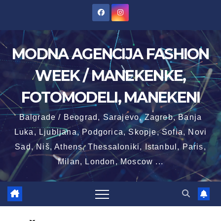
Skip
to
content
MODNA AGENCIJA FASHION
WEEK / MANEKENKE,
FOTOMODELI, MANEKENI
Balgrade / Beograd, Sarajevo, Zagreb, Banja
Luka, Ljubljana, Podgorica, Skopje, Sofia, Novi
Sad, Niš, Athens, Thessaloniki, Istanbul, Paris,
Milan, London, Moscow ...