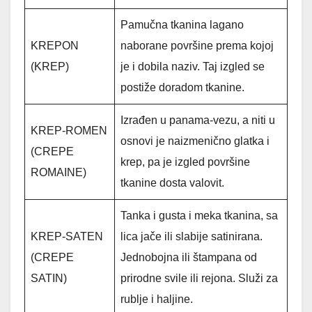
Pamučna tkanina lagano
KREPON
naborane površine prema kojoj
(KREP)
je i dobila naziv. Taj izgled se
postiže doradom tkanine.
Izrađen u panama-vezu, a niti u
KREP-ROMEN
osnovi je naizmenično glatka i
(CREPE
krep, pa je izgled površine
ROMAINE)
tkanine dosta valovit.
Tanka i gusta i meka tkanina, sa
KREP-SATEN
lica jače ili slabije satinirana.
(CREPE
Jednobojna ili štampana od
SATIN)
prirodne svile ili rejona. Služi za
rublje i haljine.