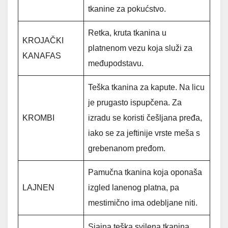
tkanine za pokućstvo.
Retka, kruta tkanina u
KROJAČKI
platnenom vezu koja služi za
KANAFAS
međupodstavu.
Teška tkanina za kapute. Na licu
je prugasto ispupčena. Za
KROMBI
izradu se koristi češljana pređa,
iako se za jeftinije vrste meša s
grebenanom pređom.
Pamučna tkanina koja oponaša
LAJNEN
izgled lanenog platna, pa
mestimično ima odebljane niti.
Sjajna teška svilena tkanina.