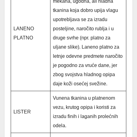
mekana, ugodna, ali hladna
tkanina koja dobro upija vlagu
upotrebljava se za izradu
LANENO
posteljine, naročito rublja i u
PLATNO
druge svrhe (npr. platno za
uljane slike). Laneno platno za
letnje odevne predmete naročito
je pogodno za vruće dane, jer
zbog svojstva hladnog opipa
daje koži osećej svežine.
Vunena tkanina u platnenom
vezu, krutog opipa i koristi za
LISTER
izradu finih i laganih prolećnih
odela.