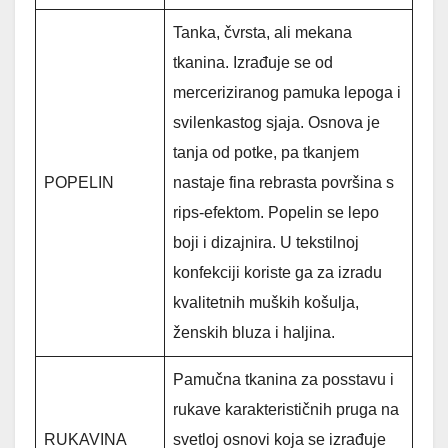
Tanka, čvrsta, ali mekana
tkanina. Izrađuje se od
merceriziranog pamuka lepoga i
svilenkastog sjaja. Osnova je
tanja od potke, pa tkanjem
POPELIN
nastaje fina rebrasta površina s
rips-efektom. Popelin se lepo
boji i dizajnira. U tekstilnoj
konfekciji koriste ga za izradu
kvalitetnih muških košulja,
ženskih bluza i haljina.
Pamučna tkanina za posstavu i
rukave karakterističnih pruga na
RUKAVINA
svetloj osnovi koja se izrađuje