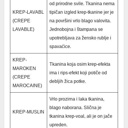
od prirodne svile. Tkanina nema
KREP-LAVABL
tipičan izgled krep-tkanine jer je
(CREPE
na površini vrlo blago valovita.
LAVABLE)
Jednobojna i štampana se
upotrebljava za žensko rublje i
spavaćice.
KREP-
Tkanina koja osim krep-efekta
MAROKEN
ima i rips-efekt koji potiče od
(CREPE
debljih žica potke.
MAROCAINE)
Vrlo prozirna i laka tkanina,
blago naborana. Slična je
KREP-MUSLIN
tkanina krep-voal, ali je on jače
upreden.