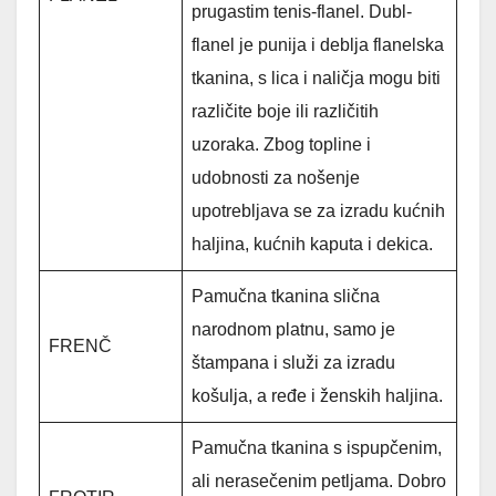
prugastim tenis-flanel. Dubl-
flanel je punija i deblja flanelska
tkanina, s lica i naličja mogu biti
različite boje ili različitih
uzoraka. Zbog topline i
udobnosti za nošenje
upotrebljava se za izradu kućnih
haljina, kućnih kaputa i dekica.
Pamučna tkanina slična
narodnom platnu, samo je
FRENČ
štampana i služi za izradu
košulja, a ređe i ženskih haljina.
Pamučna tkanina s ispupčenim,
ali nerasečenim petljama. Dobro