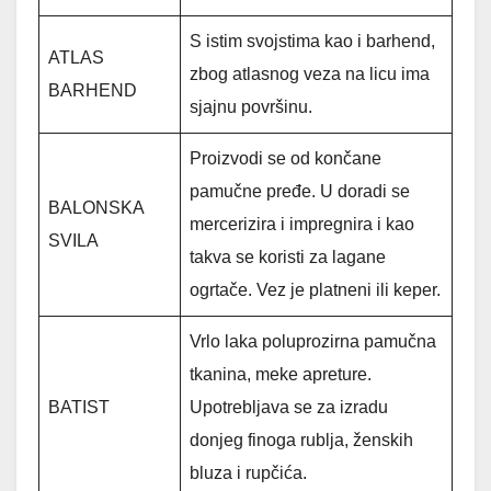
S istim svojstima kao i barhend,
ATLAS
zbog atlasnog veza na licu ima
BARHEND
sjajnu površinu.
Proizvodi se od končane
pamučne pređe. U doradi se
BALONSKA
mercerizira i impregnira i kao
SVILA
takva se koristi za lagane
ogrtače. Vez je platneni ili keper.
Vrlo laka poluprozirna pamučna
tkanina, meke apreture.
BATIST
Upotrebljava se za izradu
donjeg finoga rublja, ženskih
bluza i rupčića.