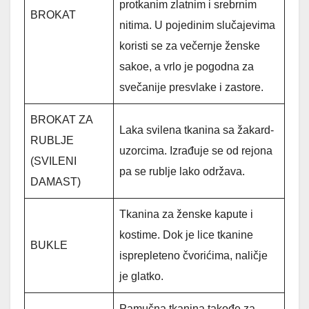
protkanim zlatnim i srebrnim
BROKAT
nitima. U pojedinim slučajevima
koristi se za večernje ženske
sakoe, a vrlo je pogodna za
svečanije presvlake i zastore.
BROKAT ZA
Laka svilena tkanina sa žakard-
RUBLJE
uzorcima. Izrađuje se od rejona
(SVILENI
pa se rublje lako održava.
DAMAST)
Tkanina za ženske kapute i
kostime. Dok je lice tkanine
BUKLE
isprepleteno čvorićima, naličje
je glatko.
Pamučna tkanina takođe za