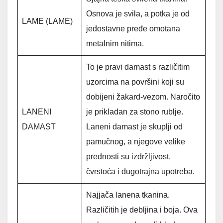
Osnova je svila, a potka je od
LAME (LAME)
jedostavne pređe omotana
metalnim nitima.
To je pravi damast s različitim
uzorcima na površini koji su
dobijeni žakard-vezom. Naročito
LANENI
je prikladan za stono rublje.
DAMAST
Laneni damast je skuplji od
pamučnog, a njegove velike
prednosti su izdržljivost,
čvrstoća i dugotrajna upotreba.
Najjača lanena tkanina.
Različitih je debljina i boja. Ova