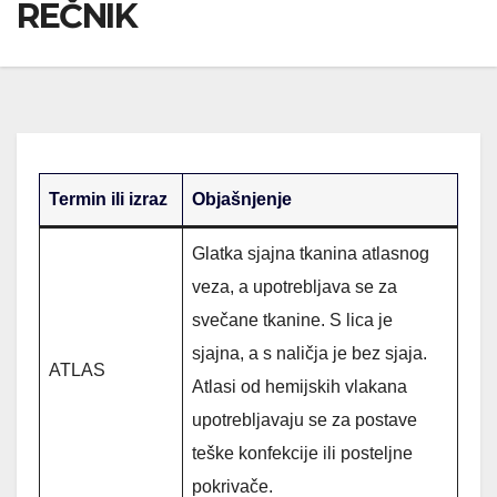
REČNIK
Termin ili izraz
Objašnjenje
Glatka sjajna tkanina atlasnog
veza, a upotrebljava se za
svečane tkanine. S lica je
sjajna, a s naličja je bez sjaja.
ATLAS
Atlasi od hemijskih vlakana
upotrebljavaju se za postave
teške konfekcije ili posteljne
pokrivače.