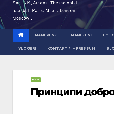
Sad, Niš, Athens, Thessaloniki,
Istanbul, Paris, Milan, London,
Moscow ...
MANEKENKE
MANEKENI
FOT
VLOGERI
KONTAKT / IMPRESSUM
BL
BLOG
Принципи добро