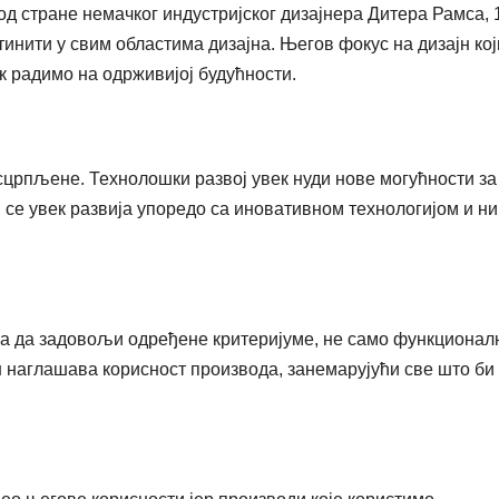
д стране немачког индустријског дизајнера Дитера Рамса, 
тинити у свим областима дизајна. Његов фокус на дизајн кој
к радимо на одрживијој будућности.
исцрпљене. Технолошки развој увек нуди нове могућности за
 се увек развија упоредо са иновативном технологијом и н
ора да задовољи одређене критеријуме, не само функционал
н наглашава корисност производа, занемарујући све што би