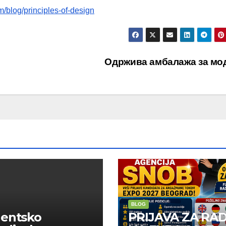
/blog/principles-of-design
Одржива амбалажа за мо
BLOG
dentsko
PRIJAVA ZA RA