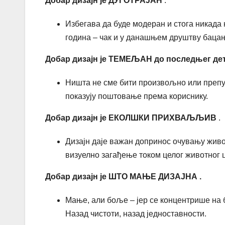
Добар дизајн је
ДУГОТРАЈАН
.
Избегава да буде модеран и стога никада н
година – чак и у данашњем друштву баца
Добар дизајн је
ТЕМЕЉАН
до последњег де
Ништа не сме бити произвољно или препу
показују поштовање према кориснику.
Добар дизајн је
ЕКОЛШКИ ПРИХВАЉЉИВ
.
Дизајн даје важан допринос очувању жив
визуелно загађење током целог животног 
Добар дизајн је
ШТО МАЊЕ ДИЗАЈНА
.
Мање, али боље – јер се концентрише на 
Назад чистоти, назад једноставности.