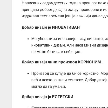
Написаних седамдесетих година прошлог века о
принципа доброг дизајна остају проверени и ис
издржава тест времена још је важнији данас до
Добар дизајн је
ИНОВАТИВАН
Могућности за иновације нису, нипошто, 
иновативни дизајн. Али иновативни дизајн
не може бити сам себи циљ.
Добар дизајн чини производ
КОРИСНИМ
.
Производ се купује да би се користио. М
већ и психолошке и естетске. Добар дизај
могло да га умањи.
Добар дизајн је
ЕСТЕТСКИ
.