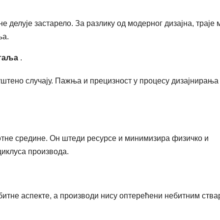
е делује застарело. За разлику од модерног дизајна, траје 
ња.
таља
.
штено случају. Пажња и прецизност у процесу дизајнирања
отне средине. Он штеди ресурсе и минимизира физичко и
циклуса производа.
битне аспекте, а производи нису оптерећени небитним ства