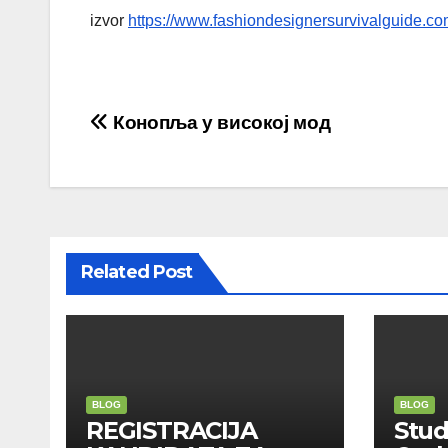
izvor
https://www.fashiondesignersurvivalguide.com
Post
Конопља у високој мод
navigation
Related Post
BLOG
BLOG
REGISTRACIJA
Stu