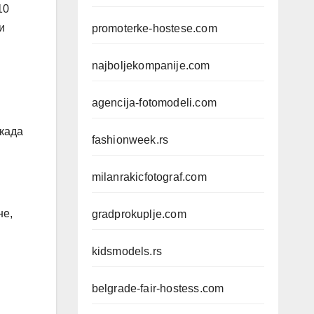
10
и
promoterke-hostese.com
najboljekompanije.com
agencija-fotomodeli.com
икада
fashionweek.rs
milanrakicfotograf.com
не,
gradprokuplje.com
kidsmodels.rs
belgrade-fair-hostess.com