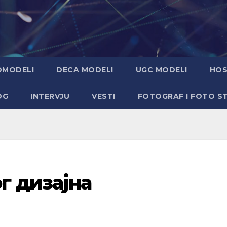
OMODELI
DECA MODELI
UGC MODELI
HOS
OG
INTERVJU
VESTI
FOTOGRAF I FOTO S
г дизајна