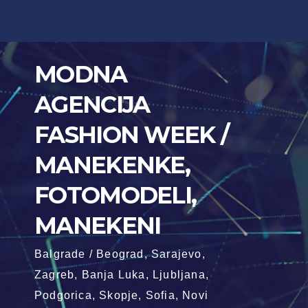
Skip
to
content
MODNA
AGENCIJA
FASHION WEEK /
MANEKENKE,
FOTOMODELI,
MANEKENI
Balgrade / Beograd, Sarajevo,
Zagreb, Banja Luka, Ljubljana,
Podgorica, Skopje, Sofia, Novi