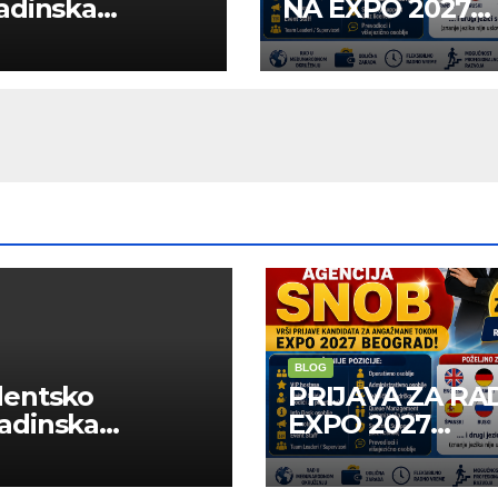
adinska
NA EXPO 2027
uga “Najbolje
BELGRADE
panije“
BLOG
dentsko
PRIJAVA ZA RA
adinska
EXPO 2027
uga “Najbolje
BELGRADE
panije“