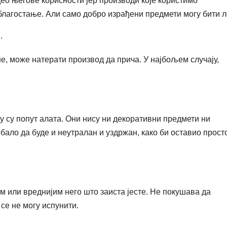
део његове корисности јер производи које користимо
благостање. Али само добро израђени предмети могу бити л
.
, може натерати производ да прича. У најбољем случају,
у су попут алата. Они нису ни декоративни предмети ни
ебало да буде и неутралан и уздржан, како би оставио прост
м или вреднијим него што заиста јесте. Не покушава да
е не могу испунити.