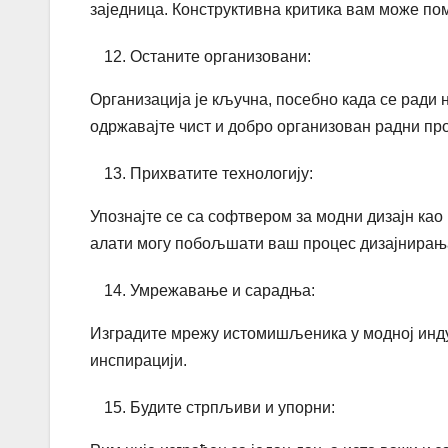
заједница. Конструктивна критика вам може пом
Останите организовани:
Организација је кључна, посебно када се ради 
одржавајте чист и добро организован радни пр
Прихватите технологију:
Упознајте се са софтвером за модни дизајн као 
алати могу побољшати ваш процес дизајнирањ
Умрежавање и сарадња:
Изградите мрежу истомишљеника у модној инду
инспирацији.
Будите стрпљиви и упорни: