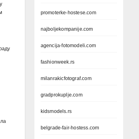
у
м
promoterke-hostese.com
najboljekompanije.com
agencija-fotomodeli.com
зраду
fashionweek.rs
milanrakicfotograf.com
gradprokuplje.com
kidsmodels.rs
ила
belgrade-fair-hostess.com