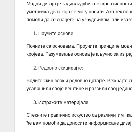
Модни дизајн је задивљујући свет креативности
уметничка дела која се могу носити. Ако тек по
помоћи да се снађете на узбудљивом, али изазо
Научите основе:
Почните са основама. Проучите принципе модног
кројева. Разумевање основа је кључно за изгр
Редовно скицирајте:
Водите скиц блок и редовно цртајте. Вежбајте 
усавршили своје вештине и развили свој јединс
Истражите материјале:
Стекните практично искуство са различитим тк
ће вам помоћи да доносите информисане дизај