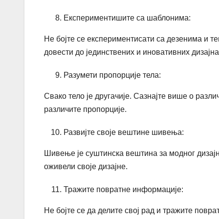
Експериментишите са шаблонима:
Не бојте се експериментисати са дезенима и т
довести до јединствених и иновативних дизајна
Разумети пропорције тела:
Свако тело је другачије. Сазнајте више о разли
различите пропорције.
Развијте своје вештине шивења:
Шивење је суштинска вештина за модног дизај
оживели своје дизајне.
Тражите повратне информације:
Не бојте се да делите свој рад и тражите повр