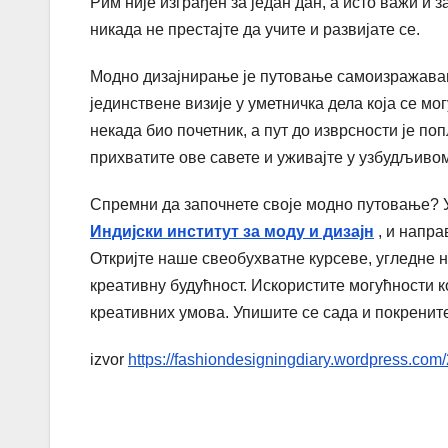
Рим није изграђен за један дан, а исто важи и 
никада не престајте да учите и развијате се.
Модно дизајнирање је путовање самоизражавањ
јединствене визије у уметничка дела која се мо
некада био почетник, а пут до изврсности је п
прихватите ове савете и уживајте у узбудљивом
Спремни да започнете своје модно путовање? 
Индијски институт за моду и дизајн
, и напра
Откријте наше свеобухватне курсеве, угледне н
креативну будућност. Искористите могућности ко
креативних умова. Упишите се сада и покрените
izvor
https://fashiondesigningdiary.wordpress.com/