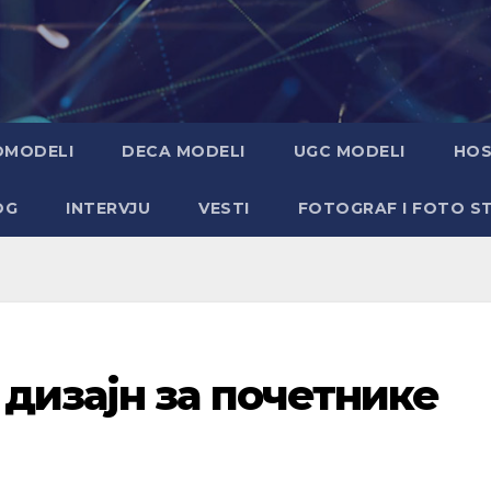
OMODELI
DECA MODELI
UGC MODELI
HOS
OG
INTERVJU
VESTI
FOTOGRAF I FOTO S
 дизајн за почетнике