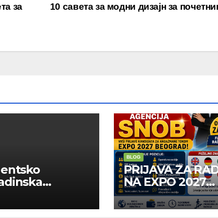
та за
10 савета за модни дизајн за почетн
BLOG
dentsko
PRIJAVA ZA RA
adinska
NA EXPO 2027
uga “Najbolje
BELGRADE
panije“