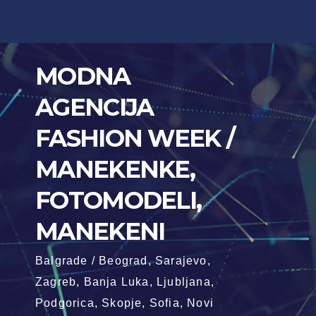
Skip
to
content
MODNA
AGENCIJA
FASHION WEEK /
MANEKENKE,
FOTOMODELI,
MANEKENI
Balgrade / Beograd, Sarajevo,
Zagreb, Banja Luka, Ljubljana,
Podgorica, Skopje, Sofia, Novi