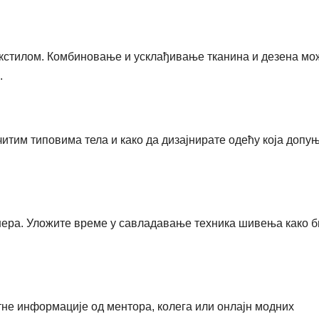
екстилом. Комбиновање и усклађивање тканина и дезена мо
.
читим типовима тела и како да дизајнирате одећу која допуњ
нера. Уложите време у савладавање техника шивења како б
атне информације од ментора, колега или онлајн модних