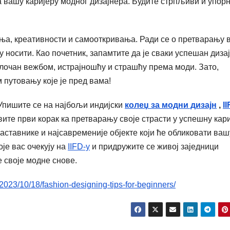
за вашу каријеру модног дизајнера. Будите стрпљиви и упорн
а, креативности и самооткривања. Ради се о претварању 
гу носити. Као почетник, запамтите да је сваки успешан диза
оплочан вежбом, истрајношћу и страшћу према моди. Зато,
 путовању које је пред вама!
Упишите се на најбољи индијски
колеџ за модни дизајн
,
I
вите први корак ка претварању своје страсти у успешну кари
аставнике и најсавременије објекте који ће обликовати ваш
је вас очекују на
IIFD-у
и придружите се живој заједници
 своје модне снове.
2023/10/18/fashion-designing-tips-for-beginners/