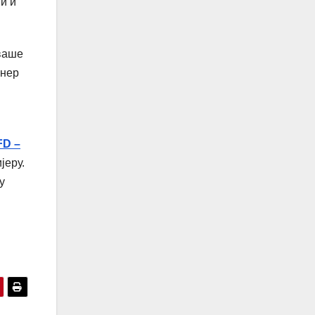
и и
ваше
јнер
IFD –
јеру.
у