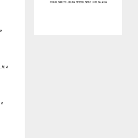
 и
 Ови
 и