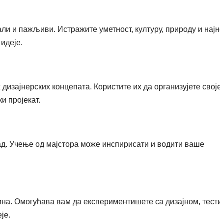
али и пажљиви. Истражите уметност, културу, природу и најн
идеје.
изајнерских концепата. Користите их да организујете свој
и пројекат.
ад. Учење од мајстора може инспирисати и водити ваше
на. Омогућава вам да експериментишете са дизајном, тест
је.