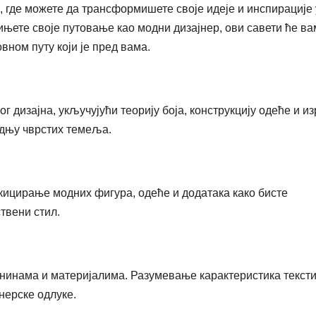
, где можете да трансформишете своје идеје и инспирације 
чињете своје путовање као модни дизајнер, ови савети ће ва
вном путу који је пред вама.
 дизајна, укључујући теорију боја, конструкцију одеће и и
адњу чврстих темеља.
скицирање модних фигура, одеће и додатака како бисте
твени стил.
анинама и материјалима. Разумевање карактеристика текст
нерске одлуке.