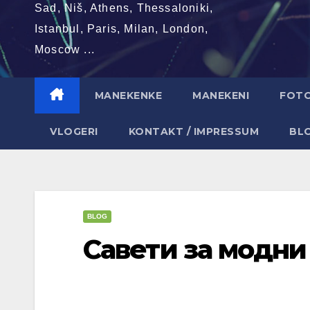
Sad, Niš, Athens, Thessaloniki,
Istanbul, Paris, Milan, London,
Moscow ...
MANEKENKE
MANEKENI
FOT
VLOGERI
KONTAKT / IMPRESSUM
BL
BLOG
Савети за модни