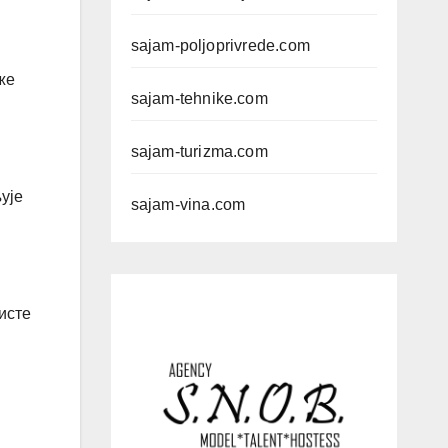
sajam-poljoprivrede.com
же
sajam-tehnike.com
sajam-turizma.com
ује
sajam-vina.com
исте