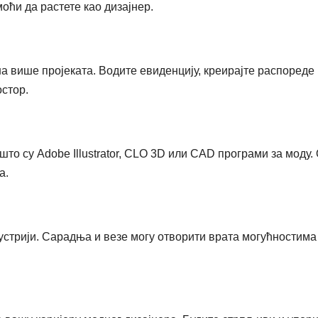
оћи да растете као дизајнер.
на више пројеката. Водите евиденцију, креирајте распореде
остор.
што су Adobe Illustrator, CLO 3D или CAD програми за моду.
а.
стрији. Сарадња и везе могу отворити врата могућностима