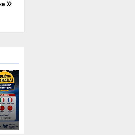
ике
D