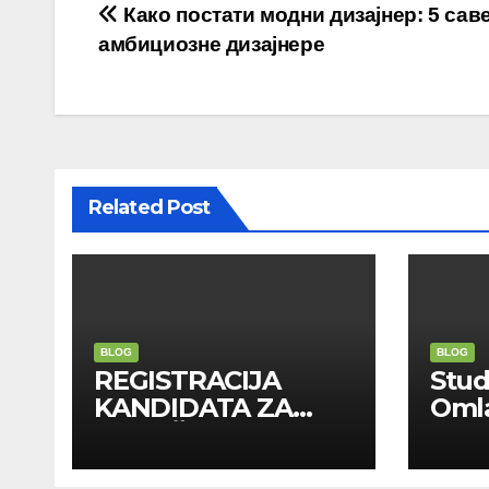
Post
Како постати модни дизајнер: 5 саве
амбициозне дизајнере
navigation
Related Post
BLOG
BLOG
REGISTRACIJA
Stu
KANDIDATA ZA
Oml
ANGAŽMAN NA
Zadr
INOSTRANIM
Kom