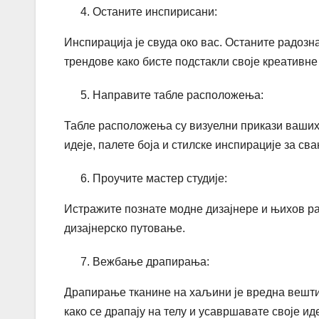
Останите инспирисани:
Инспирација је свуда око вас. Останите радозн
трендове како бисте подстакли своје креативне 
Направите табле расположења:
Табле расположења су визуелни прикази ваших д
идеје, палете боја и стилске инспирације за свак
Проучите мастер студије:
Истражите познате модне дизајнере и њихов р
дизајнерско путовање.
Вежбање драпирања:
Драпирање тканине на хаљини је вредна вешти
како се драпају на телу и усавршавате своје иде