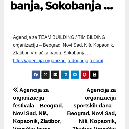
banja, Sokobanja …
Agencija za TEAM BUILDING / TIM BILDING
organizaciju – Beograd, Novi Sad, Niš, Kopaonik,
Zlatibor, Vrnjačka banja, Sokobanja …
https://agencija-organizacija-dogadjaja.com/
Post
Agencija za
Agencija za
organizaciju
organizaciju
navigation
festivala – Beograd,
sportskih dana –
Novi Sad, Niš,
Beograd, Novi Sad,
Kopaonik, Zlatibor,
Niš, Kopaonik,
Vrnjačka banja,
Zlatibor, Vrnjačka