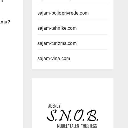
ko
sajam-poljoprivrede.com
anju?
sajam-tehnike.com
sajam-turizma.com
sajam-vina.com