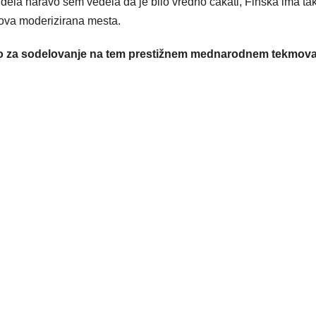
videla naravo sem vedela da je bilo vredno cakati, Finska ima ta
ihova moderizirana mesta.
ilo za sodelovanje na tem prestižnem mednarodnem tekmov