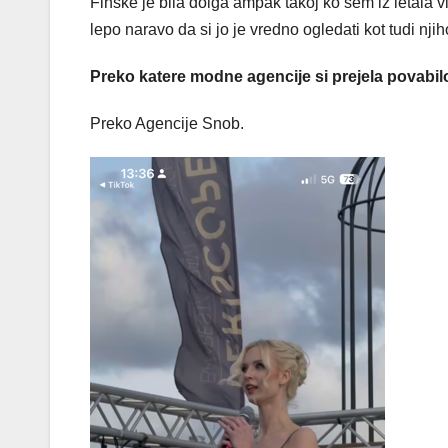
Finske je bila dolga ampak takoj ko sem iz letala 
lepo naravo da si jo je vredno ogledati kot tudi nj
Preko katere modne agencije si prejela povab
Preko Agencije Snob.