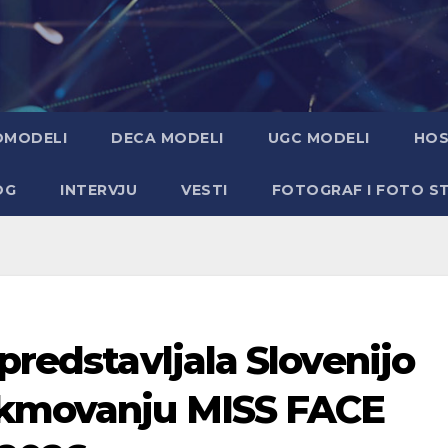
OMODELI
DECA MODELI
UGC MODELI
HOS
OG
INTERVJU
VESTI
FOTOGRAF I FOTO S
predstavljala Slovenijo
ekmovanju MISS FACE