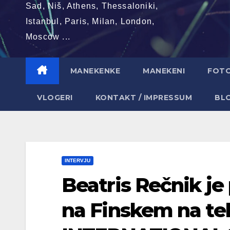
Sad, Niš, Athens, Thessaloniki,
Istanbul, Paris, Milan, London,
Moscow ...
MANEKENKE
MANEKENI
FOT
VLOGERI
KONTAKT / IMPRESSUM
BL
INTERVJU
Beatris Rečnik je 
na Finskem na t