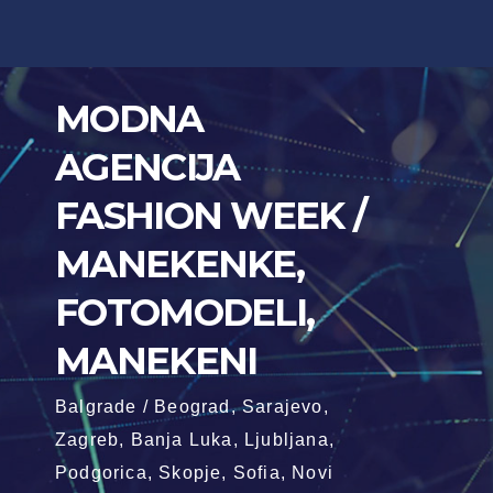
Skip
to
content
MODNA
AGENCIJA
FASHION WEEK /
MANEKENKE,
FOTOMODELI,
MANEKENI
Balgrade / Beograd, Sarajevo,
Zagreb, Banja Luka, Ljubljana,
Podgorica, Skopje, Sofia, Novi