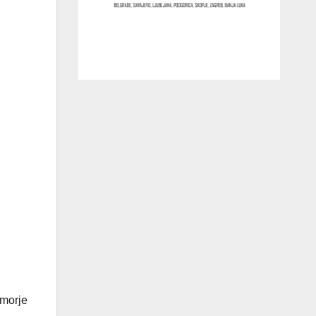
 morje