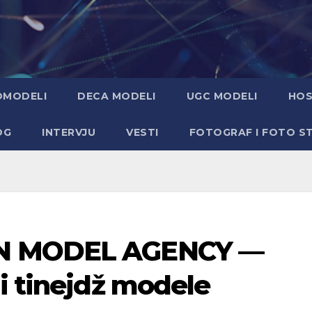
OMODELI
DECA MODELI
UGC MODELI
HOS
OG
INTERVJU
VESTI
FOTOGRAF I FOTO S
EN MODEL AGENCY —
i tinejdž modele