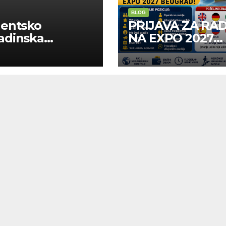
BLOG
dentsko
PRIJAVA ZA RA
adinska
NA EXPO 2027
uga “Najbolje
BELGRADE
panije“