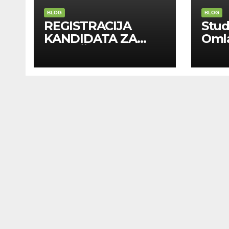
BLOG
BLOG
REGISTRACIJA
Stu
KANDIDATA ZA
Oml
ANGAŽMAN NA
Zadr
INOSTRANIM
Kom
PAVILJONIMA