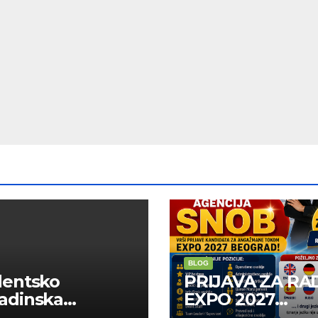
BLOG
dentsko
PRIJAVA ZA RA
adinska
EXPO 2027
uga “Najbolje
BELGRADE