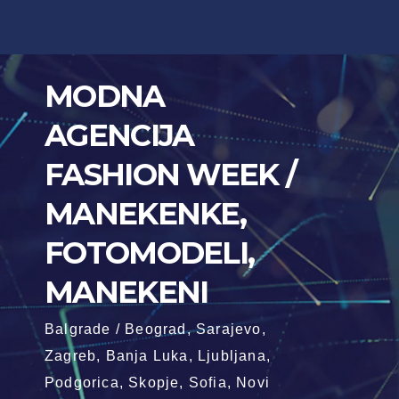
Skip
to
content
MODNA
AGENCIJA
FASHION WEEK /
MANEKENKE,
FOTOMODELI,
MANEKENI
Balgrade / Beograd, Sarajevo,
Zagreb, Banja Luka, Ljubljana,
Podgorica, Skopje, Sofia, Novi