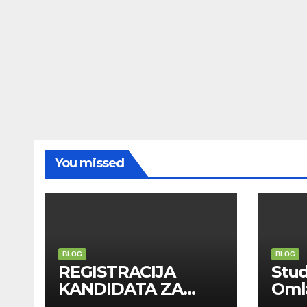
You missed
BLOG
BLOG
REGISTRACIJA
Stu
KANDIDATA ZA
Oml
ANGAŽMAN NA
Zadr