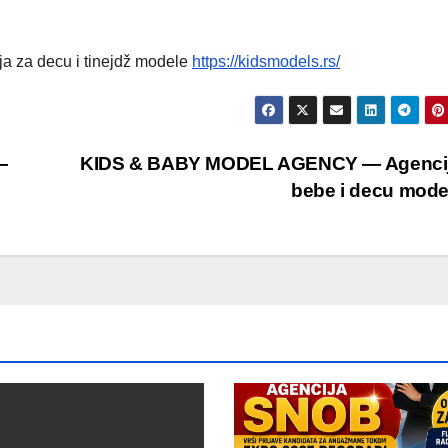
a za decu i tinejdž modele
https://kidsmodels.rs/
—
KIDS & BABY MODEL AGENCY — Agencij
bebe i decu mod