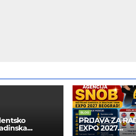
BLOG
dentsko
PRIJAVA ZA RA
adinska
EXPO 2027
uga “Najbolje
BELGRADE