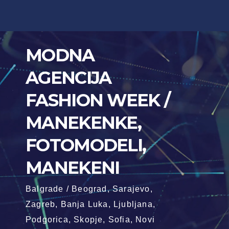
Skip
to
content
MODNA
AGENCIJA
FASHION WEEK /
MANEKENKE,
FOTOMODELI,
MANEKENI
Balgrade / Beograd, Sarajevo,
Zagreb, Banja Luka, Ljubljana,
Podgorica, Skopje, Sofia, Novi