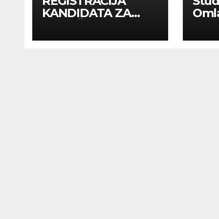
REGISTRACIJA
Stu
KANDIDATA ZA
Oml
ANGAŽMAN NA
Zadr
INOSTRANIM
Kom
PAVILJONIMA