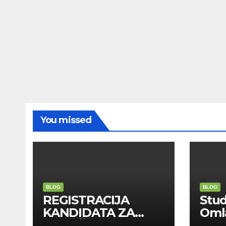
You missed
BLOG
BLOG
REGISTRACIJA
Stu
KANDIDATA ZA
Oml
ANGAŽMAN NA
Zadr