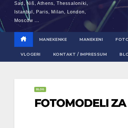
Sad, Niš, Athens, Thessaloniki,
Istanbul, Paris, Milan, London,
Moscow ...
MANEKENKE
MANEKENI
FOT
VLOGERI
KONTAKT / IMPRESSUM
BL
BLOG
FOTOMODELI ZA