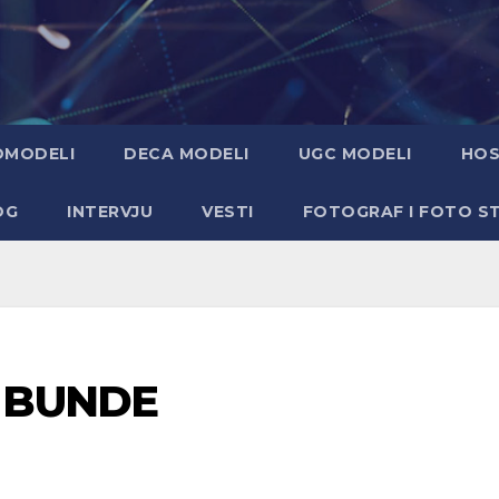
OMODELI
DECA MODELI
UGC MODELI
HOS
OG
INTERVJU
VESTI
FOTOGRAF I FOTO S
 BUNDE