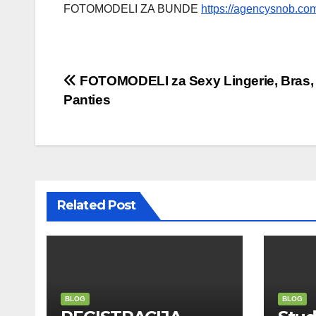
FOTOMODELI ZA BUNDE
https://agencysnob.co
Post
FOTOMODELI za Sexy Lingerie, Bras,
Panties
navigation
Related Post
BLOG
BLOG