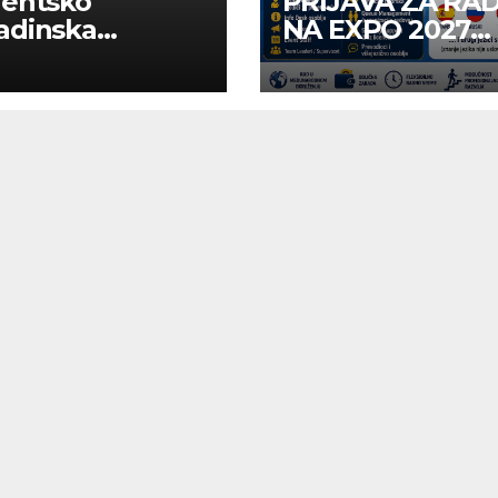
dentsko
PRIJAVA ZA RA
adinska
NA EXPO 2027
uga “Najbolje
BELGRADE
panije“