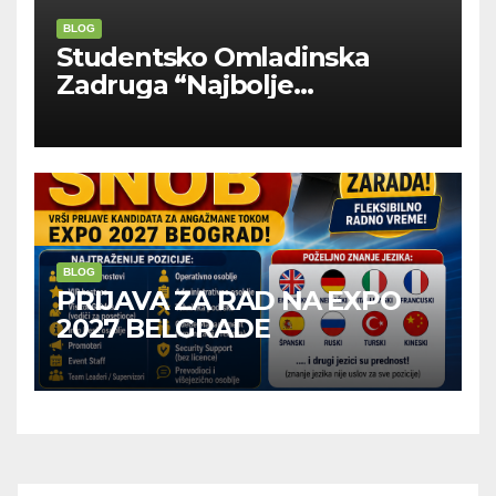
BLOG
Studentsko Omladinska
Zadruga “Najbolje
Kompanije“
BLOG
PRIJAVA ZA RAD NA EXPO
2027 BELGRADE