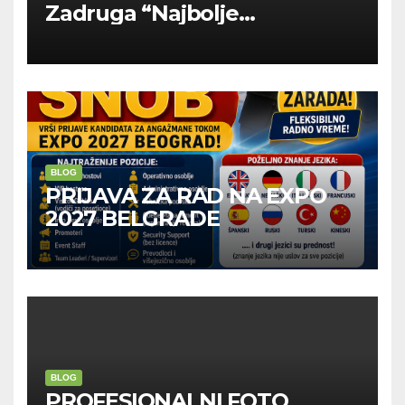
Zadruga “Najbolje
Kompanije“
BLOG
PRIJAVA ZA RAD NA EXPO
2027 BELGRADE
BLOG
PROFESIONALNI FOTO