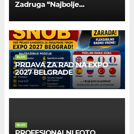
Zadruga “Najbolje
Kompanije“
BLOG
PRIJAVA ZA RAD NA EXPO
2027 BELGRADE
BLOG
PROFESIONALNI FOTO