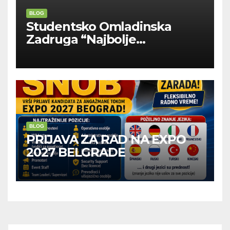
BLOG
Studentsko Omladinska
Zadruga “Najbolje
Kompanije“
BLOG
PRIJAVA ZA RAD NA EXPO
2027 BELGRADE