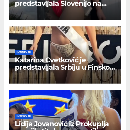
predstavljala Slovenijo na
Finskem na tekmovanju MISS
FACE INTERNATIONAL 2026
INTERVJU
Katarina Cvetković je
predstavljala Srbiju u Finskoj
na takmičenju MISS FACE
INTERNATIONAL 2026
INTERVJU
Lidija Jovanović iz Prokuplja