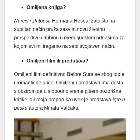
Omiljena knjiga?
Narcis i zlatousti
Hermana Hesea, zato što na
suptilan način pruža sasvim novu životnu
perspektivu i dubinu u međuljudskim odnosima za
kojom svi mi tragamo na sebi svojstven način.
Omiljeni film ili predstava?
Omiljeni film definitivno Before Sunrise zbog tople
i romantične priče. Omiljenih predstava ima dosta,
s obzirom da u slobodno vreme pišem pozorišne
kritike, ali moja preporuka uvek je predstava
Igre u
pesku
autora Mihala Valčaka.