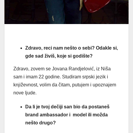
Zdravo, reci nam nešto o sebi? Odakle si,
gde sad živiš, koje si godište?
Zdravo, zovem se Jovana Randjelović, iz Niša
sam i imam 22 godine. Studiram srpski jezik i
književnost, volim da čitam, putujem i upoznajem
nove ljude.
Da li je tvoj dečiji san bio da postaneš
brand ambassador i model ili možda
nešto drugo?