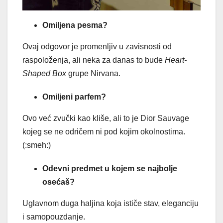
Omiljena pesma?
Ovaj odgovor je promenljiv u zavisnosti od
raspoloženja, ali neka za danas to bude
Heart-
Shaped Box
grupe Nirvana.
Omiljeni parfem?
Ovo već zvučki kao kliše, ali to je Dior Sauvage
kojeg se ne odričem ni pod kojim okolnostima.
(:smeh:)
Odevni predmet u kojem se najbolje
osećaš?
Uglavnom duga haljina koja ističe stav, eleganciju
i samopouzdanje.