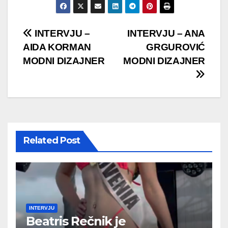
Post
INTERVJU –
INTERVJU – ANA
AIDA KORMAN
GRGUROVIĆ
navigation
MODNI DIZAJNER
MODNI DIZAJNER
Related Post
INTERVJU
Beatris Rečnik je