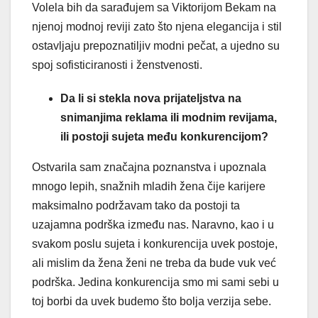
Volela bih da sarađujem sa Viktorijom Bekam na
njenoj modnoj reviji zato što njena elegancija i stil
ostavljaju prepoznatiljiv modni pečat, a ujedno su
spoj sofisticiranosti i ženstvenosti.
Da li si stekla nova prijateljstva na
snimanjima reklama ili modnim revijama,
ili postoji sujeta među konkurencijom?
Ostvarila sam značajna poznanstva i upoznala
mnogo lepih, snažnih mladih žena čije karijere
maksimalno podržavam tako da postoji ta
uzajamna podrška između nas. Naravno, kao i u
svakom poslu sujeta i konkurencija uvek postoje,
ali mislim da žena ženi ne treba da bude vuk već
podrška. Jedina konkurencija smo mi sami sebi u
toj borbi da uvek budemo što bolja verzija sebe.