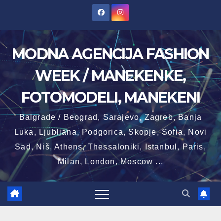
Skip
to
content
MODNA AGENCIJA FASHION
WEEK / MANEKENKE,
FOTOMODELI, MANEKENI
Balgrade / Beograd, Sarajevo, Zagreb, Banja
Luka, Ljubljana, Podgorica, Skopje, Sofia, Novi
Sad, Niš, Athens, Thessaloniki, Istanbul, Paris,
Milan, London, Moscow ...