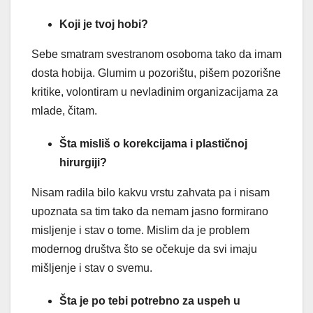
Koji je tvoj hobi?
Sebe smatram svestranom osoboma tako da imam
dosta hobija. Glumim u pozorištu, pišem pozorišne
kritike, volontiram u nevladinim organizacijama za
mlade, čitam.
Šta misliš o korekcijama i plastičnoj
hirurgiji?
Nisam radila bilo kakvu vrstu zahvata pa i nisam
upoznata sa tim tako da nemam jasno formirano
misljenje i stav o tome. Mislim da je problem
modernog društva što se očekuje da svi imaju
mišljenje i stav o svemu.
Šta je po tebi potrebno za uspeh u