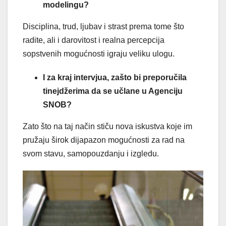
modelingu?
Disciplina, trud, ljubav i strast prema tome što
radite, ali i darovitost i realna percepcija
sopstvenih mogućnosti igraju veliku ulogu.
I za kraj intervjua, zašto bi preporučila
tinejdžerima da se učlane u Agenciju
SNOB?
Zato što na taj način stiču nova iskustva koje im
pružaju širok dijapazon mogućnosti za rad na
svom stavu, samopouzdanju i izgledu.