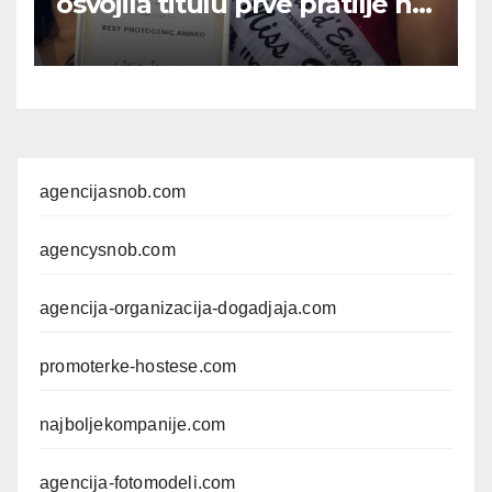
osvojila titulu prve pratilje na
međunarodnom takmičenju
u Bukureštu
agencijasnob.com
agencysnob.com
agencija-organizacija-dogadjaja.com
promoterke-hostese.com
najboljekompanije.com
agencija-fotomodeli.com