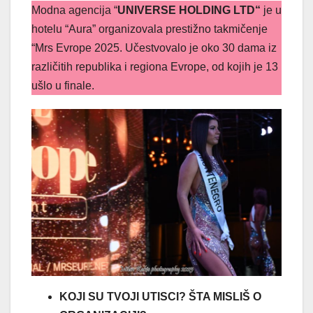
Modna agencija “
UNIVERSE HOLDING LTD“
je u
hotelu “Aura” organizovala prestižno takmičenje
“Mrs Evrope 2025. Učestvovalo je oko 30 dama iz
različitih republika i regiona Evrope, od kojih je 13
ušlo u finale.
KOJI SU TVOJI UTISCI? ŠTA MISLIŠ O