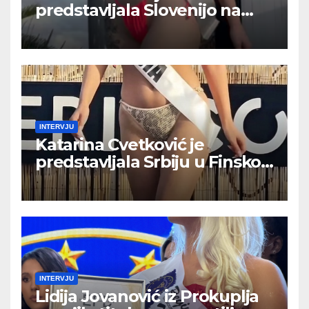
predstavljala Slovenijo na
Finskem na tekmovanju MISS
FACE INTERNATIONAL 2026
INTERVJU
Katarina Cvetković je
predstavljala Srbiju u Finskoj
na takmičenju MISS FACE
INTERNATIONAL 2026
INTERVJU
Lidija Jovanović iz Prokuplja