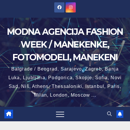
Skip
to
content
MODNA AGENCIJA FASHION
WEEK / MANEKENKE,
FOTOMODELI, MANEKENI
Balgrade / Beograd, Sarajevo, Zagreb, Banja
Luka, Ljubljana, Podgorica, Skopje, Sofia, Novi
Sad, Niš, Athens, Thessaloniki, Istanbul, Paris,
Milan, London, Moscow ...