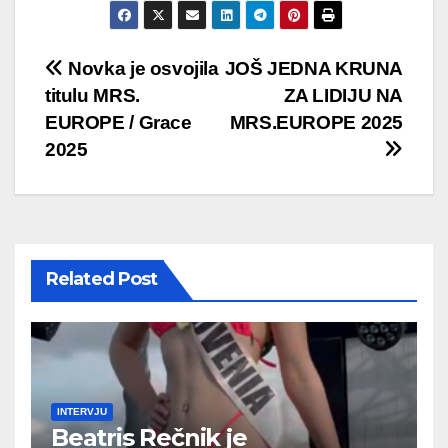
Post
Novka je osvojila
JOŠ JEDNA KRUNA
titulu MRS.
ZA LIDIJU NA
navigation
EUROPE / Grace
MRS.EUROPE 2025
2025
Related Post
INTERVJU
Beatris Rečnik je