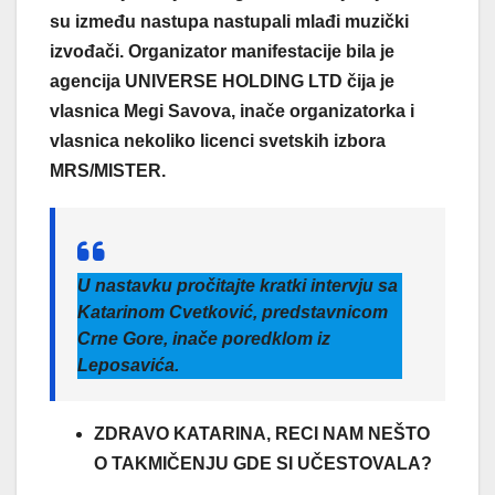
su između nastupa nastupali mlađi muzički
izvođači. Organizator manifestacije bila je
agencija UNIVERSE HOLDING LTD čija je
vlasnica Megi Savova, inače organizatorka i
vlasnica nekoliko licenci svetskih izbora
MRS/MISTER.
U nastavku pročitajte kratki intervju sa
Katarinom Cvetković
,
predstavnicom
Crne Gore, inače poredklom iz
Leposavića.
ZDRAVO KATARINA, RECI NAM NEŠTO
O TAKMIČENJU GDE SI UČESTOVALA?