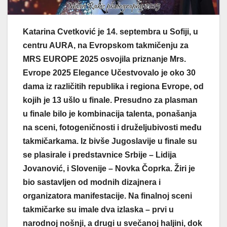
Katarina Cvetković je 14. septembra u Sofiji, u
centru AURA, na Evropskom takmičenju za
MRS EUROPE 2025 osvojila priznanje Mrs.
Evrope 2025 Elegance Učestvovalo je oko 30
dama iz različitih republika i regiona Evrope, od
kojih je 13 ušlo u finale. Presudno za plasman
u finale bilo je kombinacija talenta, ponašanja
na sceni, fotogeničnosti i druželjubivosti među
takmičarkama. Iz bivše Jugoslavije u finale su
se plasirale i predstavnice Srbije – Lidija
Jovanović, i Slovenije – Novka Čoprka. Žiri je
bio sastavljen od modnih dizajnera i
organizatora manifestacije. Na finalnoj sceni
takmičarke su imale dva izlaska – prvi u
narodnoj nošnji, a drugi u svečanoj haljini, dok