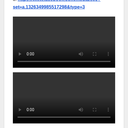
set=a.1326349985517298&type=3