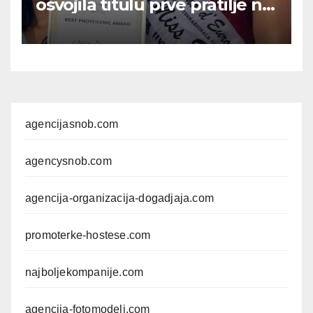
osvojila titulu prve pratilje na
međunarodnom takmičenju
u Bukureštu
agencijasnob.com
agencysnob.com
agencija-organizacija-dogadjaja.com
promoterke-hostese.com
najboljekompanije.com
agencija-fotomodeli.com