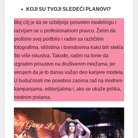
KOJI SU TVOJI SLEDEĆI PLANOVI?
Moj cilj je da se ozbiljnije posvetim modelingu i
razvijam se u profesionalnom pravcu. Želim da
proširim svoj portfolio i radim sa različitim
fotografima, stilistima i brendovima kako bih stekla
što više iskustva. Takođe, radim na tome da
izgradim prisustvo na društvenim mrežama, jer
verujem da je to danas važan deo karijere modela.
U budućnosti me posebno zanima rad na modnim
kampanjama, editorijalima i, ako se ukaže prilika,
modnim pistama.