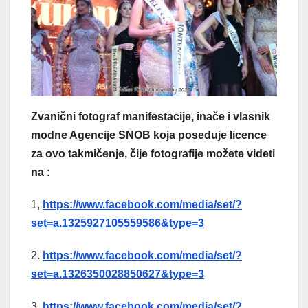
Zvanični fotograf manifestacije, inače i vlasnik
modne Agencije SNOB koja poseduje licence
za ovo takmičenje, čije fotografije možete videti
na
:
1,
https://www.facebook.com/media/set/?
set=a.1325927105559586&type=3
2.
https://www.facebook.com/media/set/?
set=a.1326350028850627&type=3
3.
https://www.facebook.com/media/set/?