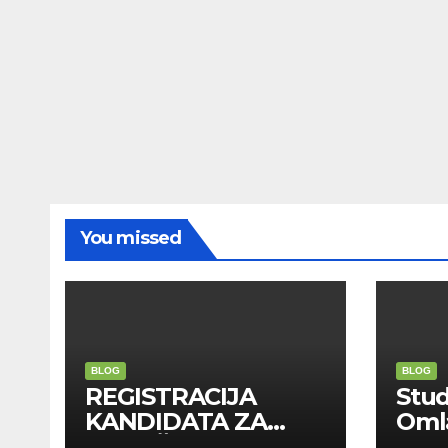
You missed
BLOG
BLOG
REGISTRACIJA
Stu
KANDIDATA ZA
Oml
ANGAŽMAN NA
Zadr