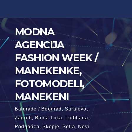
Skip
to
content
MODNA
AGENCIJA
FASHION WEEK /
MANEKENKE,
FOTOMODELI,
MANEKENI
Balgrade / Beograd, Sarajevo,
Zagreb, Banja Luka, Ljubljana,
Podgorica, Skopje, Sofia, Novi