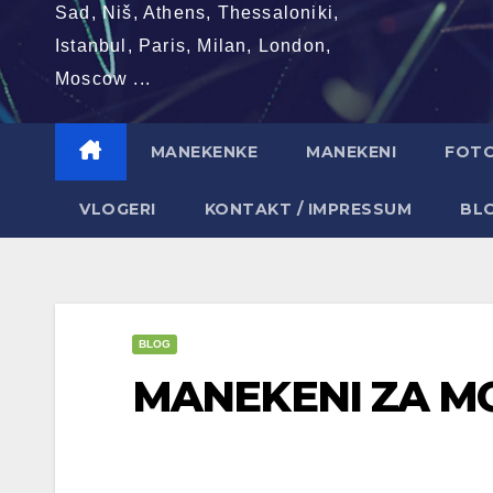
Sad, Niš, Athens, Thessaloniki,
Istanbul, Paris, Milan, London,
Moscow ...
MANEKENKE
MANEKENI
FOT
VLOGERI
KONTAKT / IMPRESSUM
BL
BLOG
MANEKENI ZA M