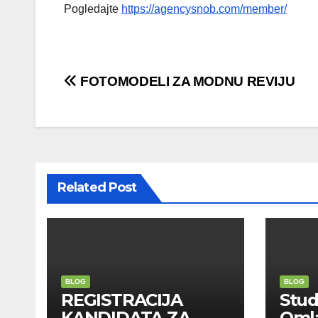
Pogledajte
https://agencysnob.com/member/
Post
FOTOMODELI ZA MODNU REVIJU
navigation
Related Post
BLOG
BLOG
REGISTRACIJA
Stu
KANDIDATA ZA
Oml