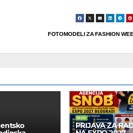
FOTOMODELI ZA FASHION WE
BLOG
dentsko
PRIJAVA ZA RA
adinska
NA EXPO 2027