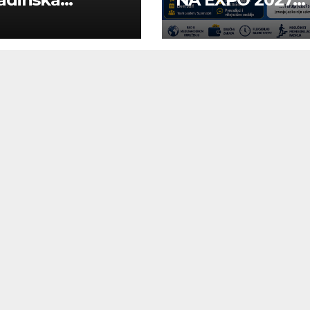
uga “Najbolje
BELGRADE
panije“