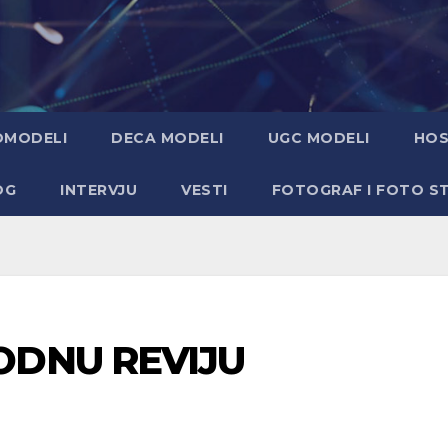
OMODELI
DECA MODELI
UGC MODELI
HOS
OG
INTERVJU
VESTI
FOTOGRAF I FOTO S
ODNU REVIJU