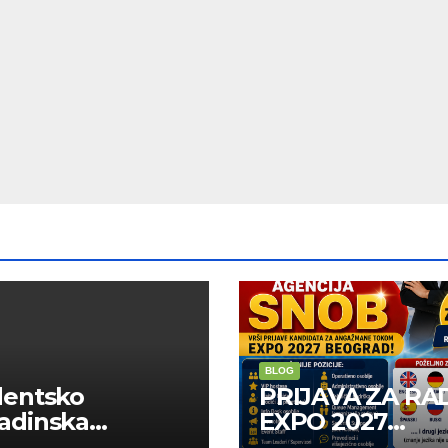
BLOG
dentsko
PRIJAVA ZA RA
adinska
EXPO 2027
uga “Najbolje
BELGRADE