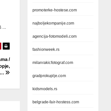
promoterke-hostese.com
najboljekompanije.com
iš …
agencija-fotomodeli.com
fashionweek.rs
ama /
milanrakicfotograf.com
opje,
š …
gradprokuplje.com
kidsmodels.rs
belgrade-fair-hostess.com