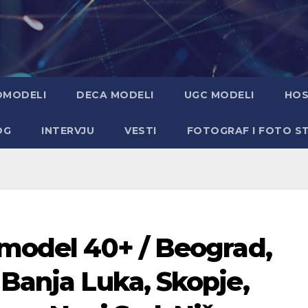
OMODELI
DECA MODELI
UGC MODELI
HOS
OG
INTERVJU
VESTI
FOTOGRAF I FOTO S
 model 40+ / Beograd,
 Banja Luka, Skopje,