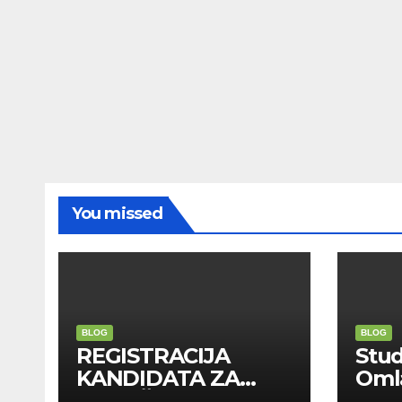
You missed
BLOG
BLOG
REGISTRACIJA
Stu
KANDIDATA ZA
Oml
ANGAŽMAN NA
Zadr