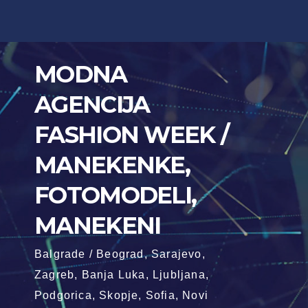
Skip
to
content
MODNA
AGENCIJA
FASHION WEEK /
MANEKENKE,
FOTOMODELI,
MANEKENI
Balgrade / Beograd, Sarajevo,
Zagreb, Banja Luka, Ljubljana,
Podgorica, Skopje, Sofia, Novi