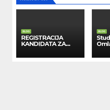
BLOG
BLOG
REGISTRACIJA
Stu
KANDIDATA ZA
Oml
ANGAŽMAN NA
Zadr
INOSTRANIM
Kom
PAVILJONIMA