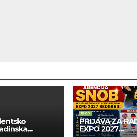
BLOG
dentsko
PRIJAVA ZA RA
adinska
EXPO 2027
uga “Najbolje
BELGRADE