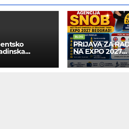
BLOG
dentsko
PRIJAVA ZA RA
adinska
NA EXPO 2027
uga “Najbolje
BELGRADE
panije“