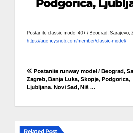
Podgorica, Ljublj
Postanite classic model 40+ / Beograd, Sarajevo, 
https://agencysnob.com/member/classic-model/
Post
Postanite runway model / Beograd, Sa
Zagreb, Banja Luka, Skopje, Podgorica,
navigation
Ljubljana, Novi Sad, Niš …
Related Post