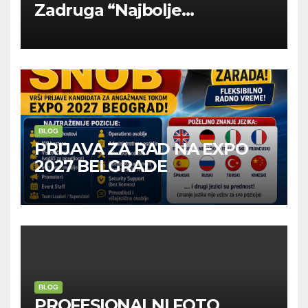
Zadruga “Najbolje
Kompanije“
BLOG
PRIJAVA ZA RAD NA EXPO
2027 BELGRADE
BLOG
PROFESIONALNI FOTO