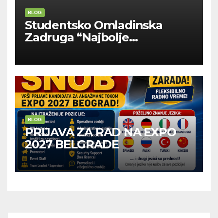
BLOG
Studentsko Omladinska
Zadruga “Najbolje
Kompanije“
BLOG
PRIJAVA ZA RAD NA EXPO
2027 BELGRADE