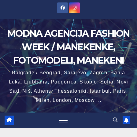
Skip
to
content
MODNA AGENCIJA FASHION
WEEK / MANEKENKE,
FOTOMODELI, MANEKENI
Balgrade / Beograd, Sarajevo, Zagreb, Banja
Luka, Ljubljana, Podgorica, Skopje, Sofia, Novi
Sad, Niš, Athens, Thessaloniki, Istanbul, Paris,
Milan, London, Moscow ...