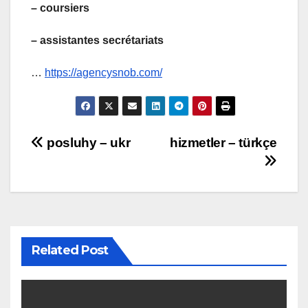
– coursiers
– assistantes secrétariats
…
https://agencysnob.com/
Post
posluhy – ukr
hizmetler – türkçe
navigation
Related Post