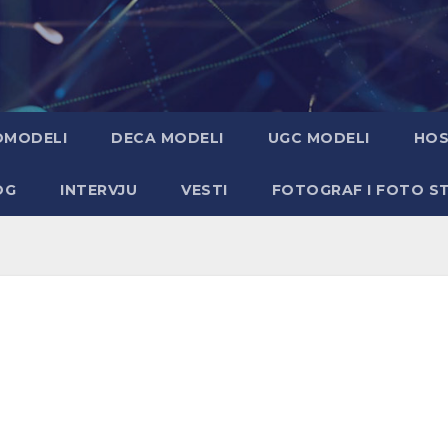
OMODELI
DECA MODELI
UGC MODELI
HOS
OG
INTERVJU
VESTI
FOTOGRAF I FOTO S