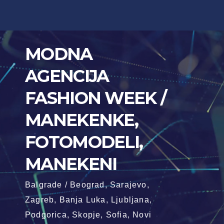
Skip
to
content
MODNA
AGENCIJA
FASHION WEEK /
MANEKENKE,
FOTOMODELI,
MANEKENI
Balgrade / Beograd, Sarajevo,
Zagreb, Banja Luka, Ljubljana,
Podgorica, Skopje, Sofia, Novi