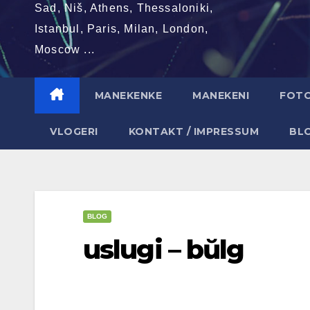
Sad, Niš, Athens, Thessaloniki,
Istanbul, Paris, Milan, London,
Moscow ...
MANEKENKE
MANEKENI
FOT
VLOGERI
KONTAKT / IMPRESSUM
BL
BLOG
uslugi – bŭlg