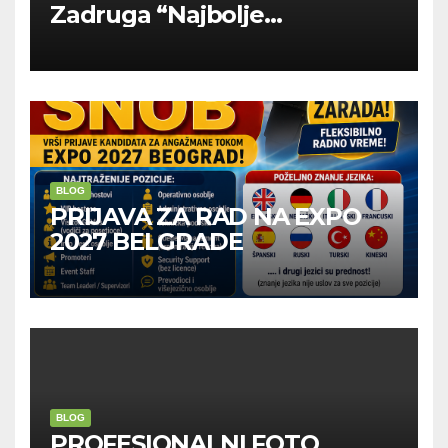
Zadruga “Najbolje
Kompanije“
BLOG
PRIJAVA ZA RAD NA EXPO
2027 BELGRADE
BLOG
PROFESIONALNI FOTO