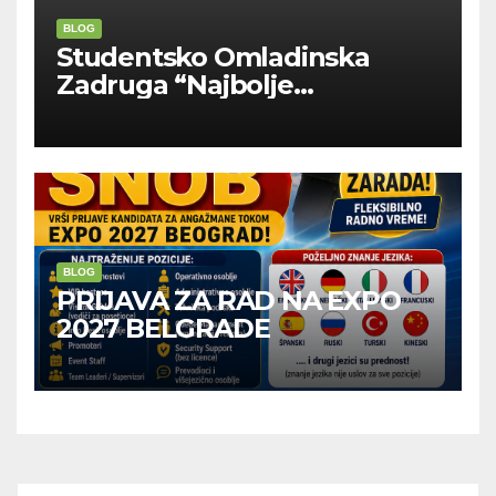
BLOG
Studentsko Omladinska
Zadruga “Najbolje
Kompanije“
BLOG
PRIJAVA ZA RAD NA EXPO
2027 BELGRADE