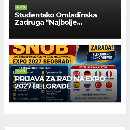
BLOG
Studentsko Omladinska
Zadruga “Najbolje
Kompanije“
BLOG
PRIJAVA ZA RAD NA EXPO
2027 BELGRADE