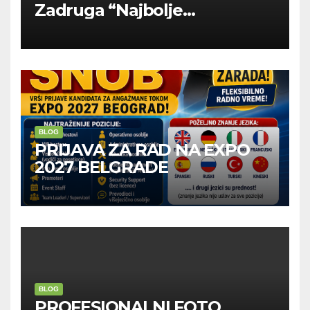
Zadruga “Najbolje
Kompanije“
BLOG
PRIJAVA ZA RAD NA EXPO
2027 BELGRADE
BLOG
PROFESIONALNI FOTO