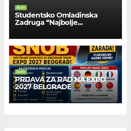
BLOG
Studentsko Omladinska
Zadruga “Najbolje
Kompanije“
BLOG
PRIJAVA ZA RAD NA EXPO
2027 BELGRADE