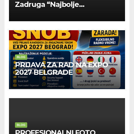
Zadruga “Najbolje
Kompanije“
BLOG
PRIJAVA ZA RAD NA EXPO
2027 BELGRADE
BLOG
PROFESIONALNI FOTO