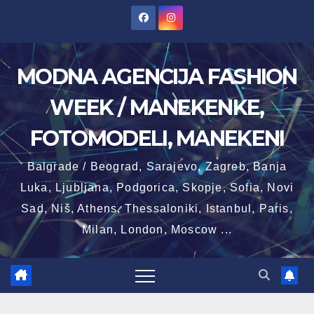
Skip
to
content
MODNA AGENCIJA FASHION
WEEK / MANEKENKE,
FOTOMODELI, MANEKENI
Balgrade / Beograd, Sarajevo, Zagreb, Banja
Luka, Ljubljana, Podgorica, Skopje, Sofia, Novi
Sad, Niš, Athens, Thessaloniki, Istanbul, Paris,
Milan, London, Moscow ...