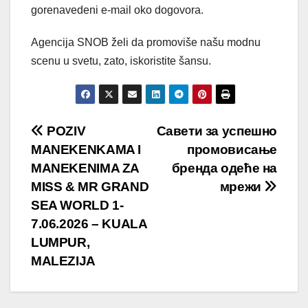
gorenavedeni e-mail oko dogovora.
Agencija SNOB želi da promoviše našu modnu
scenu u svetu, zato, iskoristite šansu.
Post
POZIV
Савети за успешно
MANEKENKAMA I
промовисање
navigation
MANEKENIMA ZA
бренда одеће на
MISS & MR GRAND
мрежи
SEA WORLD 1-
7.06.2026 – KUALA
LUMPUR,
MALEZIJA