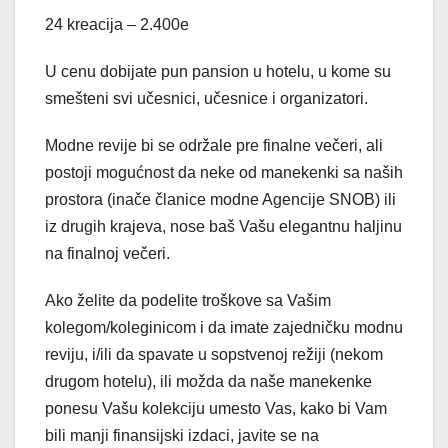
24 kreacija – 2.400e
U cenu dobijate pun pansion u hotelu, u kome su
smešteni svi učesnici, učesnice i organizatori.
Modne revije bi se održale pre finalne večeri, ali
postoji mogućnost da neke od manekenki sa naših
prostora (inače članice modne Agencije SNOB) ili
iz drugih krajeva, nose baš Vašu elegantnu haljinu
na finalnoj večeri.
Ako želite da podelite troškove sa Vašim
kolegom/koleginicom i da imate zajedničku modnu
reviju, i/ili da spavate u sopstvenoj režiji (nekom
drugom hotelu), ili možda da naše manekenke
ponesu Vašu kolekciju umesto Vas, kako bi Vam
bili manji finansijski izdaci, javite se na