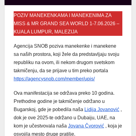
POZIV MANEKENKAMA I MANEKENIMA ZA
MISS & MR GRAND SEA WORLD 1-7.06.2026 –
KUALA LUMPUR, MALEZIJA
Agencija SNOB poziva manekenke i manekene
sa naših prostora, koji žele da predstavljaju svoju
republiku na ovom, ili nekom drugom svetskom
takmičenju, da se prijave u tim preko portala
https://agencysnob.com/member/upis/
Ova manifestacija se održava preko 10 godina.
Prethodne godine je takmičenje održano u
Bugarskoj, gde je pobedila naša
Lidija Jovanović
,
dok je ove 2025-te održano u Dubaiju, UAE, na
kom je učestvovala naša
Jovana Čvorović
, koja je
osvojila mesto druge pratilje.