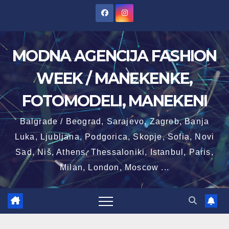
Skip
to
content
MODNA AGENCIJA FASHION
WEEK / MANEKENKE,
FOTOMODELI, MANEKENI
Balgrade / Beograd, Sarajevo, Zagreb, Banja
Luka, Ljubljana, Podgorica, Skopje, Sofia, Novi
Sad, Niš, Athens, Thessaloniki, Istanbul, Paris,
Milan, London, Moscow ...